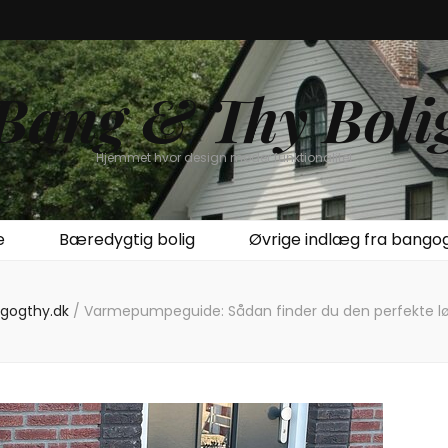
Bang & Thy Boli
Hjemmet hvor design møder funktionalitet
e
Bæredygtig bolig
Øvrige indlæg fra bango
ngogthy.dk
/
Varmepumpeguide: Sådan finder du den perfekte løsn