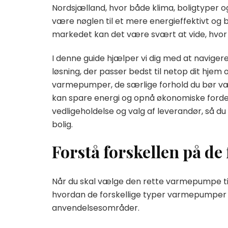
Nordsjælland, hvor både klima, boligtyper og
være nøglen til et mere energieffektivt o
markedet kan det være svært at vide, hvor 
I denne guide hjælper vi dig med at navig
løsning, der passer bedst til netop dit hjem
varmepumper, de særlige forhold du bør 
kan spare energi og opnå økonomiske fordel
vedligeholdelse og valg af leverandør, så du 
bolig.
Forstå forskellen på d
Når du skal vælge den rette varmepumpe til di
hvordan de forskellige typer varmepumper ads
anvendelsesområder.