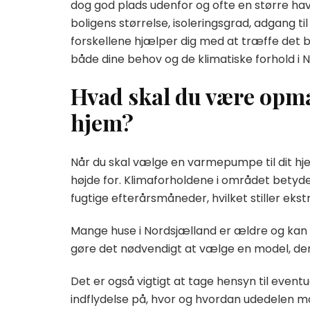
dog god plads udenfor og ofte en større ha
boligens størrelse, isoleringsgrad, adgang ti
forskellene hjælper dig med at træffe det 
både dine behov og de klimatiske forhold i 
Hvad skal du være opm
hjem?
Når du skal vælge en varmepumpe til dit hjem
højde for. Klimaforholdene i området betyder
fugtige efterårsmåneder, hvilket stiller eks
Mange huse i Nordsjælland er ældre og kan 
gøre det nødvendigt at vælge en model, der
Det er også vigtigt at tage hensyn til even
indflydelse på, hvor og hvordan udedelen må