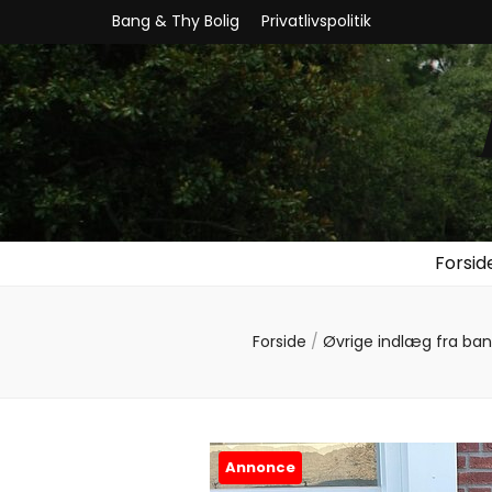
Bang & Thy Bolig
Privatlivspolitik
Forsid
Forside
/
Øvrige indlæg fra ba
Annonce