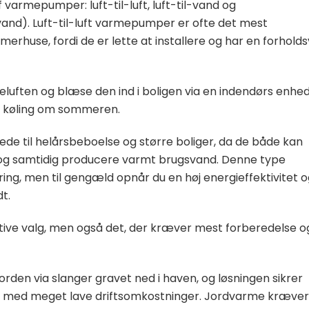
varmepumper: luft-til-luft, luft-til-vand og
nd). Luft-til-luft varmepumper er ofte det mest
erhuse, fordi de er lette at installere og har en forholds
luften og blæse den ind i boligen via en indendørs enhed
g køling om sommeren.
e til helårsbeboelse og større boliger, da de både kan
e og samtidig producere varmt brugsvand. Denne type
ing, men til gengæld opnår du en høj energieffektivitet 
t.
ve valg, men også det, der kræver mest forberedelse o
rden via slanger gravet ned i haven, og løsningen sikrer
 med meget lave driftsomkostninger. Jordvarme kræver