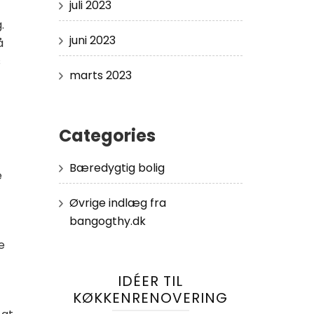
juli 2023
.
juni 2023
å
s
marts 2023
Categories
Bæredygtig bolig
e
Øvrige indlæg fra
bangogthy.dk
e
IDÉER TIL
KØKKENRENOVERING