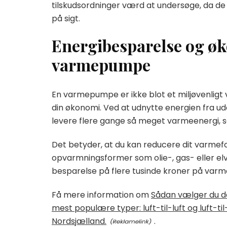
tilskudsordninger værd at undersøge, da de 
på sigt.
Energibesparelse og øk
varmepumpe
En varmepumpe er ikke blot et miljøvenligt 
din økonomi. Ved at udnytte energien fra u
levere flere gange så meget varmeenergi, so
Det betyder, at du kan reducere dit varmef
opvarmningsformer som olie-, gas- eller el
besparelse på flere tusinde kroner på var
Få mere information om
Sådan vælger du d
mest populære typer: luft-til-luft og luft-t
Nordsjælland.
.