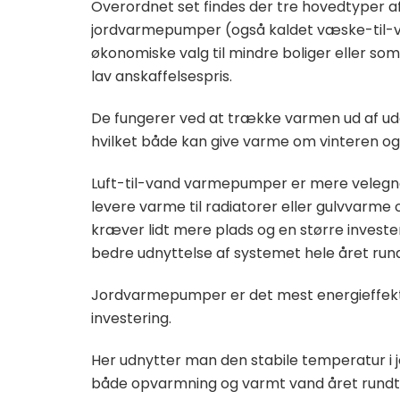
Overordnet set findes der tre hovedtyper af 
jordvarmepumper (også kaldet væske-til-va
økonomiske valg til mindre boliger eller somm
lav anskaffelsespris.
De fungerer ved at trække varmen ud af ude
hvilket både kan give varme om vinteren o
Luft-til-vand varmepumper er mere velegned
levere varme til radiatorer eller gulvvarm
kræver lidt mere plads og en større invester
bedre udnyttelse af systemet hele året rund
Jordvarmepumper er det mest energieffekti
investering.
Her udnytter man den stabile temperatur i jo
både opvarmning og varmt vand året rundt