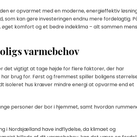
r den er opvarmet med en moderne, energieffektiv løsning
ud, som kan gøre investeringen endnu mere fordelagtig. P
r, øget komfort og et bedre indeklima – alt sammen men
boligs varmebehov
 det vigtigt at tage højde for flere faktorer, der har
ar brug for. Først og fremmest spiller boligens størrels
odt isoleret hus kræver mindre energi at opvarme end et
mange personer der bor i hjemmet, samt hvordan rummen
g i Nordsjælland have indflydelse, da klimaet og