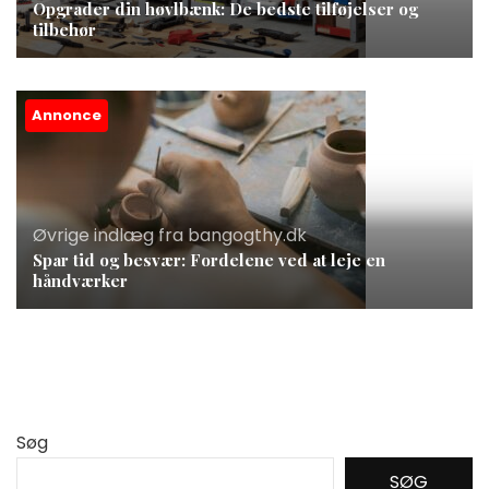
Opgrader din høvlbænk: De bedste tilføjelser og
tilbehør
Annonce
Øvrige indlæg fra bangogthy.dk
Spar tid og besvær: Fordelene ved at leje en
håndværker
Søg
SØG