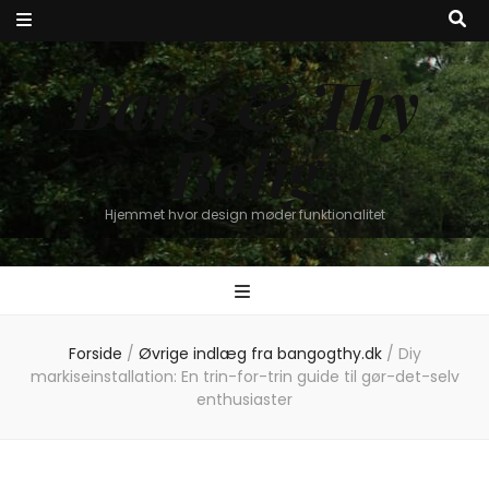
Bang & Thy
Bolig
Hjemmet hvor design møder funktionalitet
Forside
/
Øvrige indlæg fra bangogthy.dk
/
Diy
markiseinstallation: En trin-for-trin guide til gør-det-selv
enthusiaster