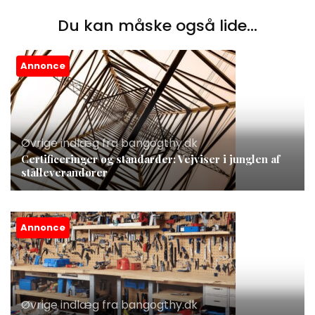
Du kan måske også lide...
Annonce
Øvrige indlæg fra bangogthy.dk
Certificeringer og standarder: Vejviser i junglen af
stålleverandører
Annonce
Øvrige indlæg fra bangogthy.dk