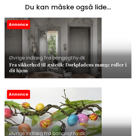
Du kan måske også lide...
Annonce
Øvrige indlæg fra bangogthy.dk
Fra sikkerhed til æstetik: Dørkpladens mange roller i
dit hjem
Annonce
Øvrige indlæg fra bangogthy.dk