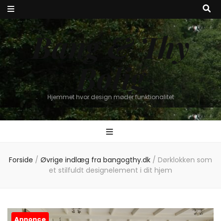
Bang & Thy
Bolig
Hjemmet hvor design møder funktionalitet
Forside
/
Øvrige indlæg fra bangogthy.dk
/
Dørklokken som
et stilfuldt designelement i dit hjem
Annonce