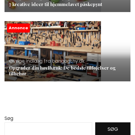
7 kreative ideer til hjemmelavet påskepynt
Annonce
Øvrige indlæg fra bangogthy.dk
Opgrader din høvlbænk: De bedste tilføjelser og
tilbehør
Søg
SØG