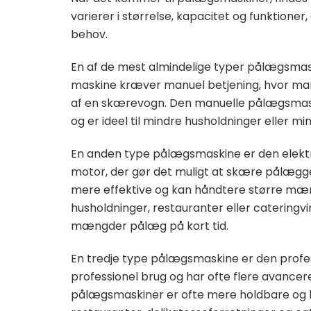
varierer i størrelse, kapacitet og funktioner,
behov.
En af de mest almindelige typer pålægsma
maskine kræver manuel betjening, hvor man
af en skærevogn. Den manuelle pålægsmask
og er ideel til mindre husholdninger eller m
En anden type pålægsmaskine er den elekt
motor, der gør det muligt at skære pålægge
mere effektive og kan håndtere større mæn
husholdninger, restauranter eller cateringv
mængder pålæg på kort tid.
En tredje type pålægsmaskine er den profes
professionel brug og har ofte flere avancer
pålægsmaskiner er ofte mere holdbare og kan