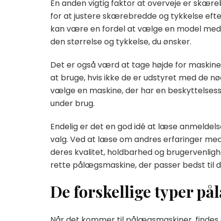
En anden vigtig faktor at overveje er skær
for at justere skærebredde og tykkelse efte
kan være en fordel at vælge en model med j
den størrelse og tykkelse, du ønsker.
Det er også værd at tage højde for maskin
at bruge, hvis ikke de er udstyret med de nø
vælge en maskine, der har en beskyttelsess
under brug.
Endelig er det en god idé at læse anmeldelse
valg. Ved at læse om andres erfaringer med
deres kvalitet, holdbarhed og brugervenlighe
rette pålægsmaskine, der passer bedst til 
De forskellige typer p
Når det kommer til pålægsmaskiner, findes d