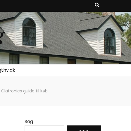
g
gthy.dk
latronics guide til køb
Søg