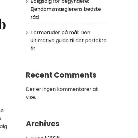
Boligsalg for begyndere:
Ejendomsmæglerens bedste
råd
b
Termoruder på mål: Den
ultimative guide til det perfekte
fit
Recent Comments
Der er ingen kommentarer at
vise.
ne
e
Archives
alg
august 2026