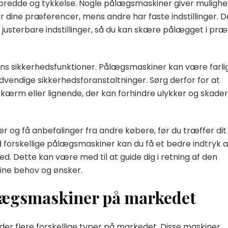
ebredde og tykkelse. Nogle pålægsmaskiner giver muligh
r dine præferencer, mens andre har faste indstillinger. D
usterbare indstillinger, så du kan skære pålægget i præ
ens sikkerhedsfunktioner. Pålægsmaskiner kan være farli
dvendige sikkerhedsforanstaltninger. Sørg derfor for at
kærm eller lignende, der kan forhindre ulykker og skader
r og få anbefalinger fra andre købere, før du træffer dit
 forskellige pålægsmaskiner kan du få et bedre indtryk a
d. Dette kan være med til at guide dig i retning af den
dine behov og ønsker.
ålægsmaskiner på markedet
er flere forskellige typer på markedet. Disse maskiner