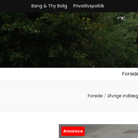
Bang & Thy Bolig
Privatlivspolitik
Forsid
Forside
/
Øvrige indlæg
Annonce