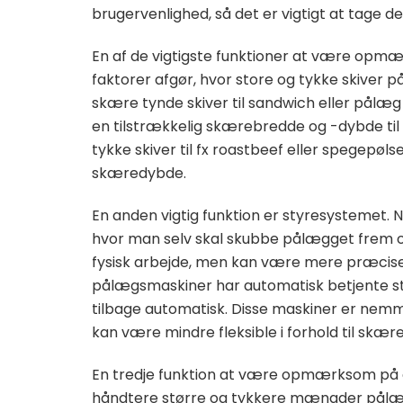
brugervenlighed, så det er vigtigt at tage d
En af de vigtigste funktioner at være op
faktorer afgør, hvor store og tykke skive
skære tynde skiver til sandwich eller pålæ
en tilstrækkelig skærebredde og -dybde til
tykke skiver til fx roastbeef eller spegepøl
skæredybde.
En anden vigtig funktion er styresystemet.
hvor man selv skal skubbe pålægget frem o
fysisk arbejde, men kan være mere præcise o
pålægsmaskiner har automatisk betjente s
tilbage automatisk. Disse maskiner er nem
kan være mindre fleksible i forhold til skær
En tredje funktion at være opmærksom på e
håndtere større og tykkere mængder pålæ