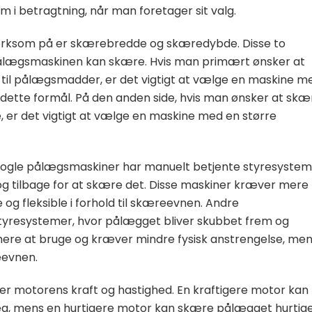
em i betragtning, når man foretager sit valg.
mærksom på er skærebredde og skæredybde. Disse to
r pålægsmaskinen kan skære. Hvis man primært ønsker at
g til pålægsmadder, er det vigtigt at vælge en maskine m
 dette formål. På den anden side, hvis man ønsker at skæ
se, er det vigtigt at vælge en maskine med en større
 Nogle pålægsmaskiner har manuelt betjente styresystem
g tilbage for at skære det. Disse maskiner kræver mere
g fleksible i forhold til skæreevnen. Andre
tyresystemer, hvor pålægget bliver skubbet frem og
mere at bruge og kræver mindre fysisk anstrengelse, me
eevnen.
r motorens kraft og hastighed. En kraftigere motor kan
g, mens en hurtigere motor kan skære pålægget hurtig