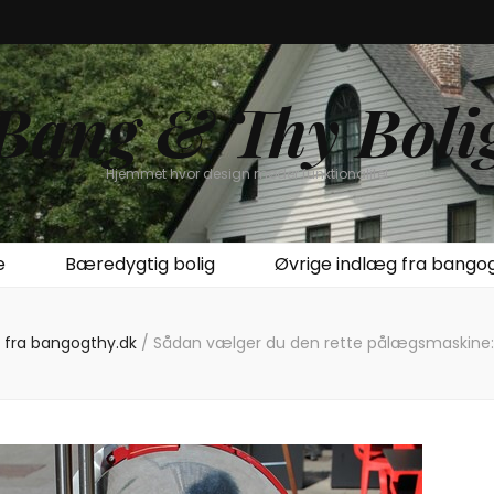
Bang & Thy Boli
Hjemmet hvor design møder funktionalitet
e
Bæredygtig bolig
Øvrige indlæg fra bango
 fra bangogthy.dk
/
Sådan vælger du den rette pålægsmaskine: C