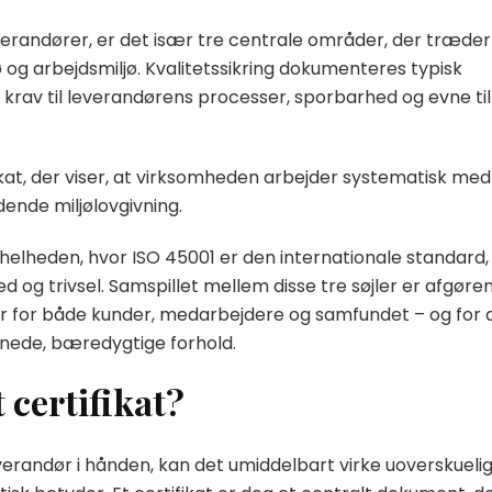
verandører, er det især tre centrale områder, der træder
ø og arbejdsmiljø. Kvalitetssikring dokumenteres typisk
 krav til leverandørens processer, sporbarhed og evne til
ikat, der viser, at virksomheden arbejder systematisk med
ende miljølovgivning.
 helheden, hvor ISO 45001 er den internationale standard,
 og trivsel. Samspillet mellem disse tre søjler er afgøre
r for både kunder, medarbejdere og samfundet – og for 
dnede, bæredygtige forhold.
 certifikat?
verandør i hånden, kan det umiddelbart virke uoverskueli