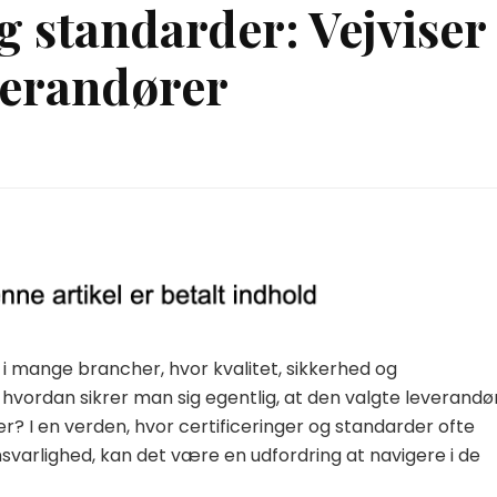
g standarder: Vejviser 
everandører
e i mange brancher, hvor kvalitet, sikkerhed og
vordan sikrer man sig egentlig, at den valgte leverandø
r? I en verden, hvor certificeringer og standarder ofte
varlighed, kan det være en udfordring at navigere i de