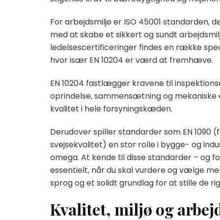
For arbejdsmiljø er ISO 45001 standarden, 
med at skabe et sikkert og sundt arbejdsmil
ledelsescertificeringer findes en række spec
hvor især EN 10204 er værd at fremhæve.
EN 10204 fastlægger kravene til inspektions
oprindelse, sammensætning og mekaniske eg
kvalitet i hele forsyningskæden.
Derudover spiller standarder som EN 1090 (
svejsekvalitet) en stor rolle i bygge- og in
omega. At kende til disse standarder – og 
essentielt, når du skal vurdere og vælge mel
sprog og et solidt grundlag for at stille de ri
Kvalitet, miljø og arbej