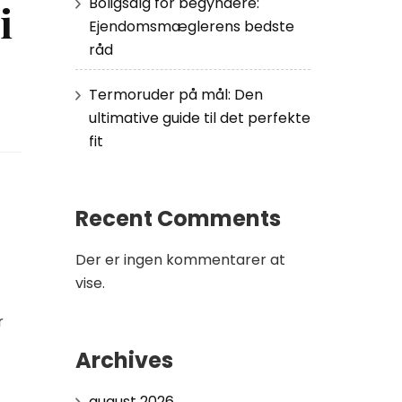
Boligsalg for begyndere:
i
Ejendomsmæglerens bedste
råd
Termoruder på mål: Den
ultimative guide til det perfekte
fit
Recent Comments
Der er ingen kommentarer at
vise.
r
Archives
august 2026