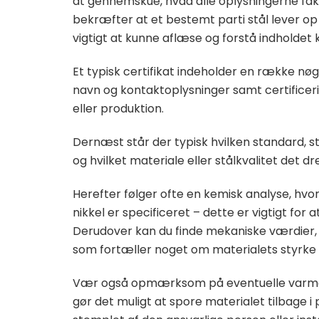
at gennemskue, hvad alle oplysningerne fakt
bekræfter at et bestemt parti stål lever op 
vigtigt at kunne aflæse og forstå indholdet 
Et typisk certifikat indeholder en række nø
navn og kontaktoplysninger samt certificer
eller produktion.
Dernæst står der typisk hvilken standard, stå
og hvilket materiale eller stålkvalitet det dre
Herefter følger ofte en kemisk analyse, hvo
nikkel er specificeret – dette er vigtigt for
Derudover kan du finde mekaniske værdier
som fortæller noget om materialets styrke
Vær også opmærksom på eventuelle varmeb
gør det muligt at spore materialet tilbage i