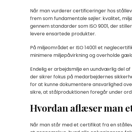
Når man vurderer certificeringer hos stålle
frem som fundamentale søjler: kvalitet, milj
gennem standarder som ISO 9001, der stiller
levere ensartede produkter.
På miljøområdet er ISO 14001 et nøglecertif
minimere miljøpåvirkning og overholde gæld
Endelig er arbejdsmiljø en uundværlig del af
der sikrer fokus på medarbejdernes sikkerhed
for at kunne dokumentere ansvarlighed ove
sikre, at stålproduktionen foregår under or
Hvordan aflæser man et
Når man står med et certifikat fra en stålle