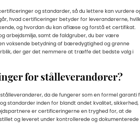
ertificeringer og standarder, så du lettere kan vurdere o
r, hvad certificeringer betyder for leverandørerne, hvil
 kende, og hvordan du kan aflæse og forstå et certifikat.
 og arbejdsmiljø, samt de faldgruber, du bør være
n voksende betydning af bæredygtighed og grønne
overblik, der gør det nemmere at træffe det bedste valg i
inger for stålleverandører?
r stålleverandører, da de fungerer som en formel garanti f
og standarder inden for blandt andet kvalitet, sikkerhed,
dspartnere er certificeringerne en tryghed for, at de
stillet og leveret under kontrollerede og dokumenterede