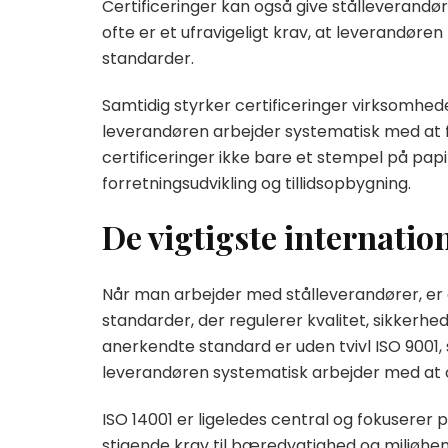
Certificeringer kan også give stålleverandø
ofte er et ufravigeligt krav, at leverandør
standarder.
Samtidig styrker certificeringer virksomhed
leverandøren arbejder systematisk med at f
certificeringer ikke bare et stempel på papi
forretningsudvikling og tillidsopbygning.
De vigtigste internatio
Når man arbejder med stålleverandører, er 
standarder, der regulerer kvalitet, sikkerhe
anerkendte standard er uden tvivl ISO 9001,
leverandøren systematisk arbejder med at 
ISO 14001 er ligeledes central og fokuserer på
stigende krav til bæredygtighed og miljøhen