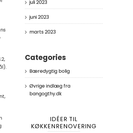
er
juli 2023
juni 2023
ens
marts 2023
e
Categories
.2,
l).
Bæredygtig bolig
Øvrige indlæg fra
bangogthy.dk
nt,
m
IDÉER TIL
KØKKENRENOVERING
g