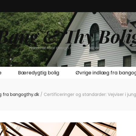
Bang & Thy Boli
Hjemmet hvor design møder funktionalitet
e
Bæredygtig bolig
Øvrige indlæg fra bango
g fra bangogthy.dk
/
Certificeringer og standarder: Vejviser i jun