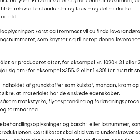
isk betyder. Et certifikat er dog et centralt dokument, d
til de relevante standarder og krav – og det er derfor
korrekt.
gleoplysninger: Først og fremmest vil du finde leverandør
ingsnummeret, som knytter sig til netop denne leveranc
let er produceret efter, for eksempel EN 10204 3.1 eller 3
jer sig om (for eksempel S355J2 eller 1.4301 for rustfrit stå
r indholdet af grundstoffer som kulstof, mangan, krom og
 at sikre, at materialet har de ønskede egenskaber.
, såsom trækstyrke, flydespænding og forlægningsproce
 og formbarhed.
ehandlingsoplysninger og batch- eller lotnummer, so
 produktionen. Certifikatet skal altid være underskrevet o