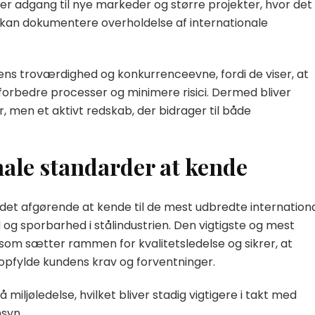
rer adgang til nye markeder og større projekter, hvor det
en kan dokumentere overholdelse af internationale
ens troværdighed og konkurrenceevne, fordi de viser, at
orbedre processer og minimere risici. Dermed bliver
r, men et aktivt redskab, der bidrager til både
nale standarder at kende
det afgørende at kende til de mest udbredte internation
d og sporbarhed i stålindustrien. Den vigtigste og mest
 som sætter rammen for kvalitetsledelse og sikrer, at
opfylde kundens krav og forventninger.
 miljøledelse, hvilket bliver stadig vigtigere i takt med
syn.