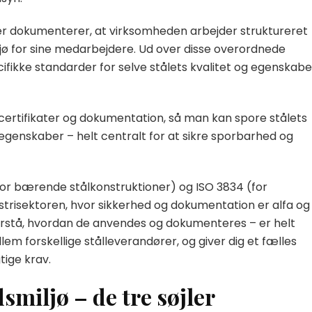
der dokumenterer, at virksomheden arbejder struktureret
jø for sine medarbejdere. Ud over disse overordnede
ifikke standarder for selve stålets kvalitet og egenskabe
certifikater og dokumentation, så man kan spore stålets
enskaber – helt centralt for at sikre sporbarhed og
for bærende stålkonstruktioner) og ISO 3834 (for
dustrisektoren, hvor sikkerhed og dokumentation er alfa og
forstå, hvordan de anvendes og dokumenteres – er helt
lem forskellige stålleverandører, og giver dig et fælles
gtige krav.
dsmiljø – de tre søjler