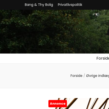
Bang & Thy Bolig
Privatlivspolitik
Forsid
Forside
/
Øvrige indlæ
Annonce