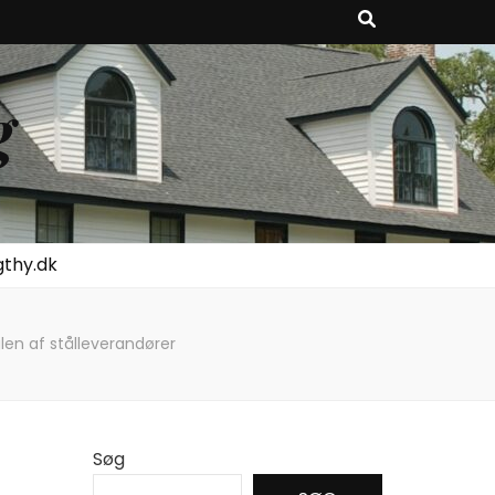
g
gthy.dk
glen af stålleverandører
Søg