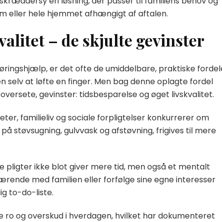
skræddersy en løsning, der passer til familiens behov og
m eller hele hjemmet afhængigt af aftalen.
alitet – de skjulte gevinster
øringshjælp, er det ofte de umiddelbare, praktiske fordel
n selv at løfte en finger. Men bag denne oplagte fordel
ersete, gevinster: tidsbesparelse og øget livskvalitet.
iteter, familieliv og sociale forpligtelser konkurrerer om
 på støvsugning, gulvvask og afstøvning, frigives til mere
ge pligter ikke blot giver mere tid, men også et mentalt
rende med familien eller forfølge sine egne interesser
g to-do-liste.
e ro og overskud i hverdagen, hvilket har dokumenteret