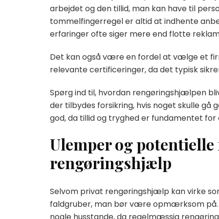
arbejdet og den tillid, man kan have til pers
tommelfingerregel er altid at indhente anbef
erfaringer ofte siger mere end flotte reklam
Det kan også være en fordel at vælge et fi
relevante certificeringer, da det typisk sikre
Spørg ind til, hvordan rengøringshjælpen bl
der tilbydes forsikring, hvis noget skulle gå
god, da tillid og tryghed er fundamentet for
Ulemper og potentielle 
rengøringshjælp
Selvom privat rengøringshjælp kan virke som
faldgruber, man bør være opmærksom på. F
nogle husstande, da regelmæssig rengøring hu