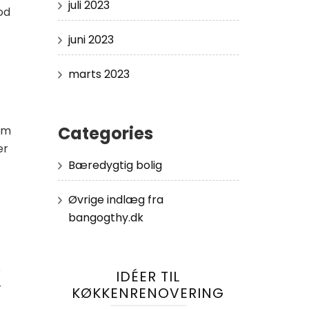
juli 2023
od
juni 2023
marts 2023
Categories
 om
er
Bæredygtig bolig
Øvrige indlæg fra
bangogthy.dk
e
IDÉER TIL
r
KØKKENRENOVERING