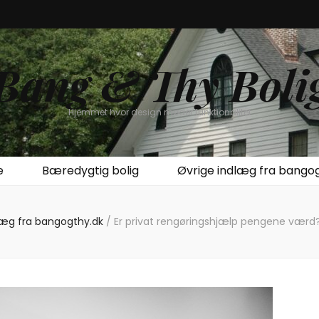
Bang & Thy Boli
Hjemmet hvor design møder funktionalitet
e
Bæredygtig bolig
Øvrige indlæg fra bango
læg fra bangogthy.dk
/
Er privat rengøringshjælp pengene værd