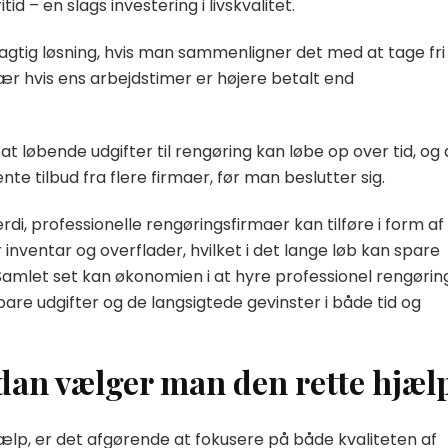
tid – en slags investering i livskvalitet.
gtig løsning, hvis man sammenligner det med at tage fri
især hvis ens arbejdstimer er højere betalt end
 løbende udgifter til rengøring kan løbe op over tid, og 
te tilbud fra flere firmaer, før man beslutter sig.
i, professionelle rengøringsfirmaer kan tilføre i form af
inventar og overflader, hvilket i det lange løb kan spare
Samlet set kan økonomien i at hyre professionel rengørin
re udgifter og de langsigtede gevinster i både tid og
ordan vælger man den rette hjæl
ælp, er det afgørende at fokusere på både kvaliteten af