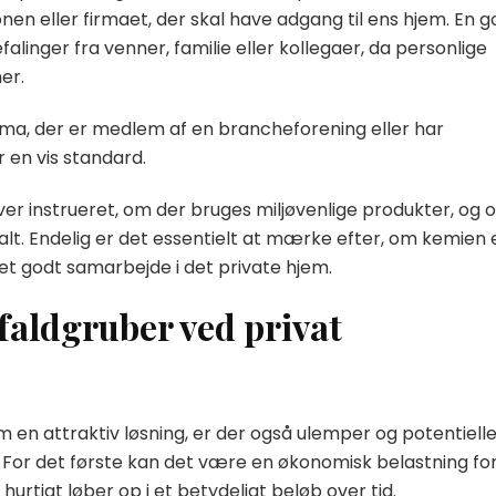
onen eller firmaet, der skal have adgang til ens hjem. En g
alinger fra venner, familie eller kollegaer, da personlige
er.
rma, der er medlem af en brancheforening eller har
r en vis standard.
iver instrueret, om der bruges miljøvenlige produkter, og
 galt. Endelig er det essentielt at mærke efter, om kemien 
 et godt samarbejde i det private hjem.
faldgruber ved privat
 en attraktiv løsning, er der også ulemper og potentiell
or det første kan det være en økonomisk belastning fo
rtigt løber op i et betydeligt beløb over tid.