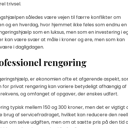
l trivsel.
ngshjælpen således være vejen til færre konflikter om
mmen og en hverdag, hvor hjemmet ikke føles som endnu en
engøringshjælp som en luksus, men som en investering i e
t, der kan være svær at måle i kroner og øre, men som kan
være i dagligdagen.
ofessionel rengøring
gøringshjælp, er økonomien ofte et afgørende aspekt, s
 for privat rengøring kan variere betydeligt afhængig af
frekvens, og omfanget af opgaver, der ønskes udført.
ring typisk mellem 150 og 300 kroner, men det er vigtigt 
 brug af servicefradraget, hvilket kan reducere den reel
 kun om selve udgiften, men om at sætte pris på den tid 