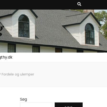
g
gthy.dk
? Fordele og ulemper
Søg