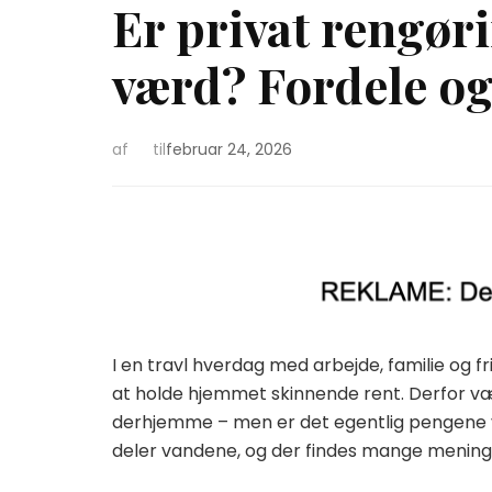
Er privat rengør
værd? Fordele o
af
til
februar 24, 2026
I en travl hverdag med arbejde, familie og fr
at holde hjemmet skinnende rent. Derfor væl
derhjemme – men er det egentlig pengene v
deler vandene, og der findes mange menin