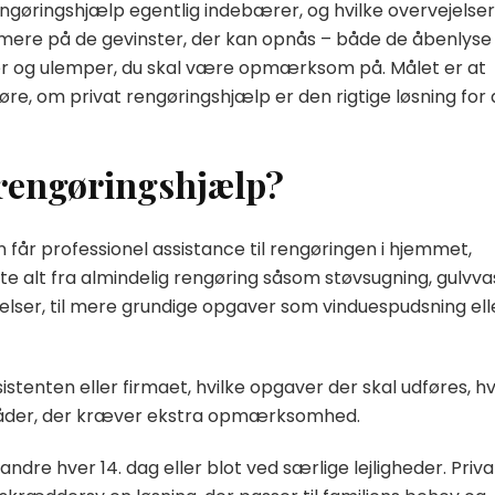
 rengøringshjælp egentlig indebærer, og hvilke overvejelser
nærmere på de gevinster, der kan opnås – både de åbenlyse
er og ulemper, du skal være opmærksom på. Målet er at
øre, om privat rengøringshjælp er den rigtige løsning for 
 rengøringshjælp?
får professionel assistance til rengøringen i hjemmet,
e alt fra almindelig rengøring såsom støvsugning, gulvva
elser, til mere grundige opgaver som vinduespudsning ell
stenten eller firmaet, hvilke opgaver der skal udføres, h
mråder, der kræver ekstra opmærksomhed.
dre hver 14. dag eller blot ved særlige lejligheder. Priva