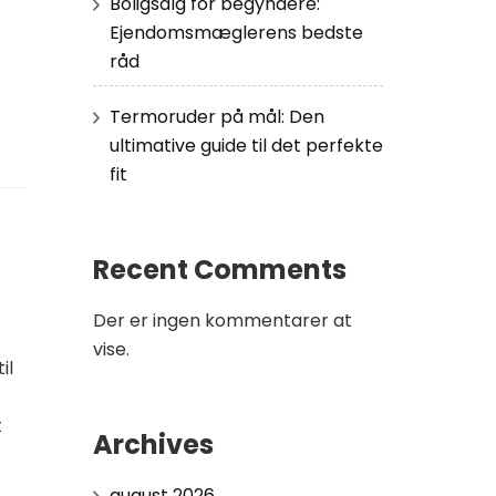
Boligsalg for begyndere:
Ejendomsmæglerens bedste
råd
Termoruder på mål: Den
ultimative guide til det perfekte
fit
Recent Comments
Der er ingen kommentarer at
vise.
il
t
Archives
august 2026