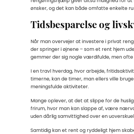
rengøringshjælp giver altså mulighed for at 
ønsker, og det kan både omfatte enkelte ru
Tidsbesparelse og livskv
Når man overvejer at investere i privat reng
der springer i øjnene – som et rent hjem ude
gemmer der sig nogle værdifulde, men ofte ov
I en travl hverdag, hvor arbejde, fritidsaktiv
timerne, kan de timer, man ellers ville bruge
meningsfulde aktiviteter.
Mange oplever, at det at slippe for de husli
frirum, hvor man kan slappe af, være nærvæ
uden dårlig samvittighed over en uoverskueli
Samtidig kan et rent og ryddeligt hjem skab