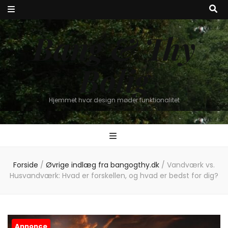
Bang & Thy
Bolig
Hjemmet hvor design møder funktionalitet
Forside
/
Øvrige indlæg fra bangogthy.dk
/
Vandværk vs.
Husvandværk: Hvad er forskellen, og hvad er bedst for dig?
Annonce