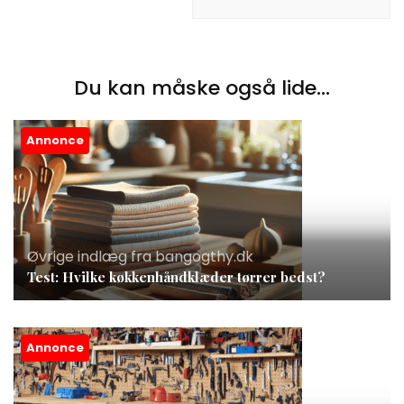
Du kan måske også lide...
Annonce
Øvrige indlæg fra bangogthy.dk
Test: Hvilke køkkenhåndklæder tørrer bedst?
Annonce