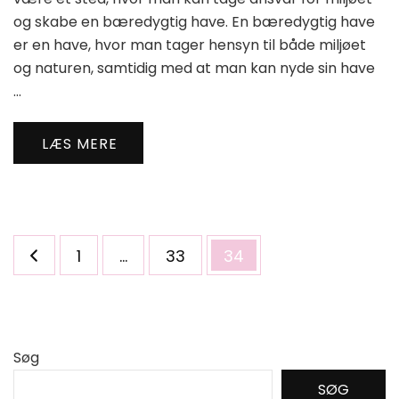
og skabe en bæredygtig have. En bæredygtig have
er en have, hvor man tager hensyn til både miljøet
og naturen, samtidig med at man kan nyde sin have
…
LÆS MERE
Indlægsinddeling
Side
Side
Side
1
…
33
34
Søg
SØG