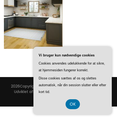
Vi bruger kun nødvendige cookies
Cookies anvendes udelukkende for at sikre,
at hjemmesiden fungerer korrekt.
Disse cookies sættes af os og slettes
automatisk, når din session slutter eller efter
2026Copyright
Bang & Thy Bolig
.
Blossom Feminine |
Udviklet af
Blossom Temaer
.Drevet af
WordPress
.
kort tid.
Privatlivspolitik
OK
CVR 37 40 77 39