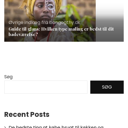
Øvrige indlæg fra bangogthy.dk
Guide til glans: Hvilken type maling er bedst til dit
badeværelse?
Søg
SØG
Recent Posts
De bedste ting at købe brugt til køkken og