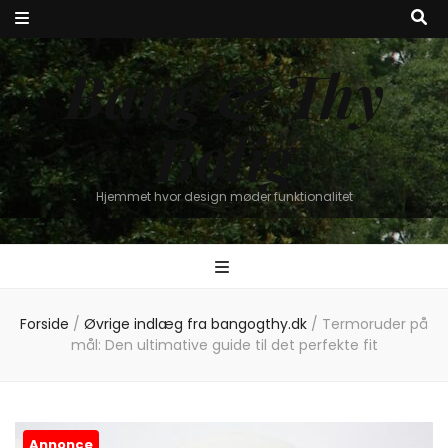
Bang & Thy
Bolig
Hjemmet hvor design møder funktionalitet
Forside
/
Øvrige indlæg fra bangogthy.dk
/
Termoruder på
mål: Den ultimative guide til det perfekte fit
Annonce