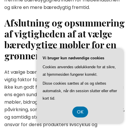
og sikre en mere bæredygtig fremtid.
Afslutning og opsummering
af vigtigheden af at vælge
bæredygtige møbler for en
grønnere bolig.
Vi bruger kun nødvendige cookies
Cookies anvendes udelukkende for at sikre,
At vælge bæredygtige møbler til ens bolig er en
at hjemmesiden fungerer korrekt.
vigtig faktor for en mere bæredygtig livsstil. Det er
Disse cookies sættes af os og slettes
ikke kun godt for miljøet, men også for samfundet og
automatisk, når din session slutter eller efter
ens egen sundhed. Ved at vælge bæredygtige
kort tid.
møbler, bidrager man til at reducere den negative
påvirkning, som møbelindustrien har på vores planet,
OK
og samtidig støtter man producenter, der tager
ansvar for deres produkters livscyklus og