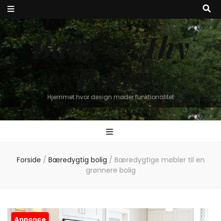
Bang & Thy
Bolig
Hjemmet hvor design møder funktionalitet
Forside
/
Bæredygtig bolig
/
Bæredygtige møbler til en
grønnere bolig
Annonce