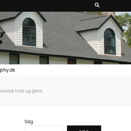
g
gthy.dk
ntastisk hold og glans
Søg