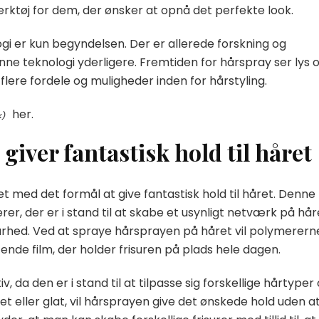
rktøj for dem, der ønsker at opnå det perfekte look.
gi er kun begyndelsen. Der er allerede forskning og
enne teknologi yderligere. Fremtiden for hårspray ser lys 
flere fordele og muligheder inden for hårstyling.
her.
giver fantastisk hold til håret
t med det formål at give fantastisk hold til håret. Denne
r, der er i stand til at skabe et usynligt netværk på hår
dbarhed. Ved at spraye hårsprayen på håret vil polymerern
ende film, der holder frisuren på plads hele dagen.
, da den er i stand til at tilpasse sig forskellige hårtyper
let eller glat, vil hårsprayen give det ønskede hold uden a