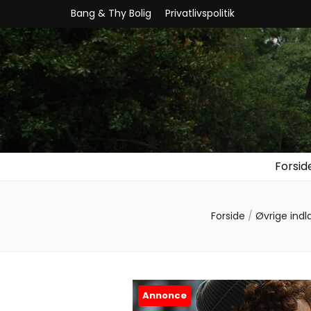
Bang & Thy Bolig
Privatlivspolitik
Forsid
Forside
/
Øvrige ind
Annonce