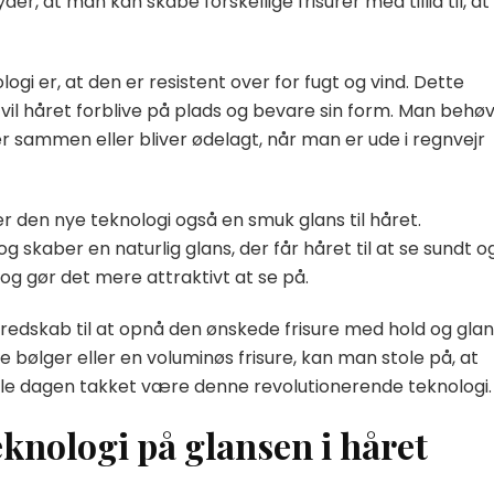
der, at man kan skabe forskellige frisurer med tillid til, at
gi er, at den er resistent over for fugt og vind. Dette
 vil håret forblive på plads og bevare sin form. Man behø
er sammen eller bliver ødelagt, når man er ude i regnvejr
øjer den nye teknologi også en smuk glans til håret.
 skaber en naturlig glans, der får håret til at se sundt o
t og gør det mere attraktivt at se på.
 redskab til at opnå den ønskede frisure med hold og glan
ølger eller en voluminøs frisure, kan man stole på, at
hele dagen takket være denne revolutionerende teknologi.
eknologi på glansen i håret