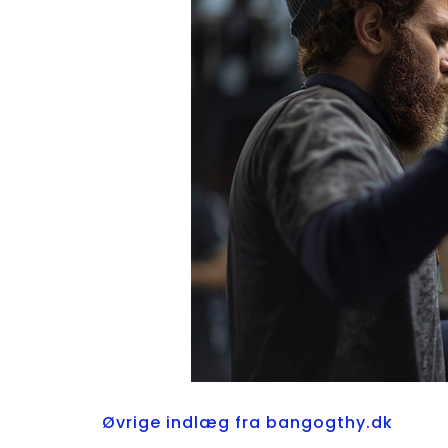
Øvrige indlæg fra bangogthy.dk