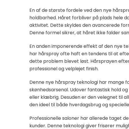
En af de største fordele ved den nye hårspray
holdbarhed. Håret forbliver på plads hele da
aktivitet. Dette skyldes den avancerede for
Denne formel sikrer, at håret ikke falder sam
En anden imponerende effekt af den nye tekn
har hårspray ofte haft en tendens til at ef
dette problem blevet løst. Hårsprayen efterl
professionel og velplejet finish.
Denne nye hårspray teknologi har mange for
skønhedsarsenal. Udover fantastisk hold og g
eller klæbrig. Desuden er den velegnet til al
den ideel til både hverdagsbrug og specielle 
Professionelle saloner har allerede taget de
kunder. Denne teknologi giver frisører muli