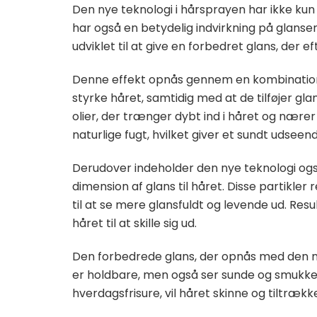
Den nye teknologi i hårsprayen har ikke kun
har også en betydelig indvirkning på glanse
udviklet til at give en forbedret glans, der
Denne effekt opnås gennem en kombination 
styrke håret, samtidig med at de tilføjer g
olier, der trænger dybt ind i håret og nærer
naturlige fugt, hvilket giver et sundt udseend
Derudover indeholder den nye teknologi også
dimension af glans til håret. Disse partikler
til at se mere glansfuldt og levende ud. Resu
håret til at skille sig ud.
Den forbedrede glans, der opnås med den nye
er holdbare, men også ser sunde og smukke u
hverdagsfrisure, vil håret skinne og tiltr