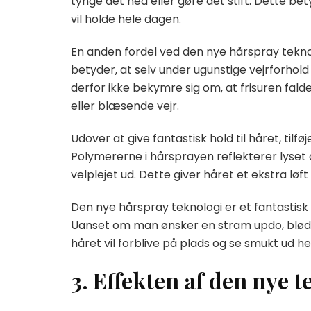
tynge det ned eller gøre det stift. Dette bety
vil holde hele dagen.
En anden fordel ved den nye hårspray teknolo
betyder, at selv under ugunstige vejrforhold
derfor ikke bekymre sig om, at frisuren fald
eller blæsende vejr.
Udover at give fantastisk hold til håret, tilf
Polymererne i hårsprayen reflekterer lyset og
velplejet ud. Dette giver håret et ekstra løf
Den nye hårspray teknologi er et fantastisk
Uanset om man ønsker en stram updo, bløde b
håret vil forblive på plads og se smukt ud 
3. Effekten af den nye t