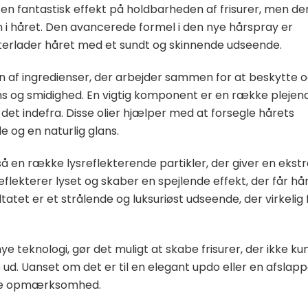
 en fantastisk effekt på holdbarheden af frisurer, men de
n i håret. Den avancerede formel i den nye hårspray er
 efterlader håret med et sundt og skinnende udseende.
af ingredienser, der arbejder sammen for at beskytte 
lans og smidighed. En vigtig komponent er en række plejen
 det indefra. Disse olier hjælper med at forsegle hårets
e og en naturlig glans.
 en række lysreflekterende partikler, der giver en ekstr
 reflekterer lyset og skaber en spejlende effekt, der får hå
ltatet er et strålende og luksuriøst udseende, der virkelig 
 teknologi, gør det muligt at skabe frisurer, der ikke ku
d. Uanset om det er til en elegant updo eller en afslapp
ække opmærksomhed.