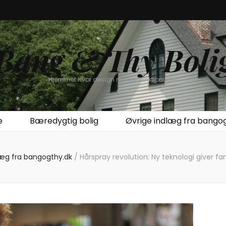
Bang & Thy Boli
Hjemmet hvor design møder funktionalitet
e
Bæredygtig bolig
Øvrige indlæg fra bango
læg fra bangogthy.dk
/
Hårspray revolution: Ny teknologi giver fa