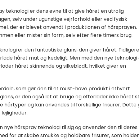
 teknologi er dens evne til at give håret en utrolig
gen, selv under ugunstige vejrforhold eller ved fysisk
mel, der er blevet anvendt i produktionen af hårsprayen.
men eller mister sin form, selv efter flere timers brug.
ologi er den fantastiske glans, den giver håret. Tidliger
terlade håret mat og kedeligt. Men med den nye teknologi 
ader håret skinnende og silkeblødt, hvilket giver en
dele, som gør den til et must-have produkt i ethvert
lans, er den også let at bruge og efterlader ikke håret st
le hårtyper og kan anvendes til forskellige frisurer. Dette
lejligheder.
n nye hårspray teknologi til sig og anvender den til deres
ghed for at skabe smukke og holdbare frisurer, som holder