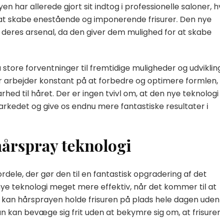
n har allerede gjort sit indtog i professionelle saloner, h
or at skabe enestående og imponerende frisurer. Den nye
 deres arsenal, da den giver dem mulighed for at skabe
store forventninger til fremtidige muligheder og udviklin
 arbejder konstant på at forbedre og optimere formlen,
ed til håret. Der er ingen tvivl om, at den nye teknologi 
kedet og give os endnu mere fantastiske resultater i
hårspray teknologi
dele, der gør den til en fantastisk opgradering af det
 nye teknologi meget mere effektiv, når det kommer til at
 kan hårsprayen holde frisuren på plads hele dagen uden
man kan bevæge sig frit uden at bekymre sig om, at frisure