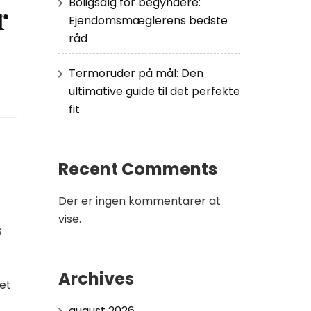
Boligsalg for begyndere:
r
Ejendomsmæglerens bedste
råd
Termoruder på mål: Den
ultimative guide til det perfekte
fit
Recent Comments
Der er ingen kommentarer at
vise.
s
Archives
tet
august 2026