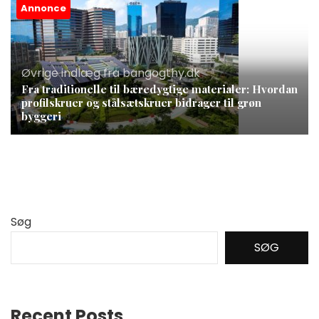
Annonce
Øvrige indlæg fra bangogthy.dk
Fra traditionelle til bæredygtige materialer: Hvordan
profilskruer og stålsætskruer bidrager til grøn
byggeri
Søg
SØG
Recent Posts