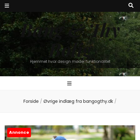
Bang & Thy
Bolig
Hjemmet hvor design møder funktionalitet
Forside
/
Øvrige indlæg fra bangogthy.dk
/
Annonce