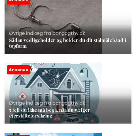
Øvrige indlæg fra bangogthy.dk
Sådan vedligeholder og holder du dit stålmålebånd i
topform
Annonce
Øvrige indlæg fra bangogthy.dk
5 fejl du ikke må begå, når du vælger
ejerskifteforsikring