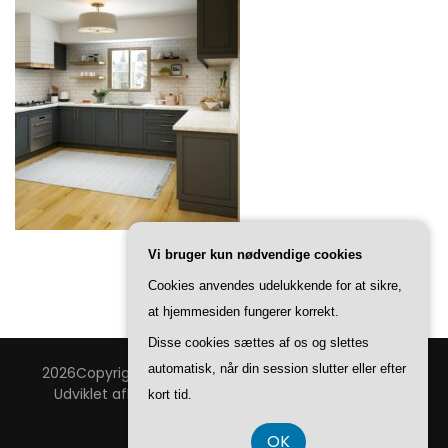
Vi bruger kun nødvendige cookies
Cookies anvendes udelukkende for at sikre,
at hjemmesiden fungerer korrekt.
Disse cookies sættes af os og slettes
automatisk, når din session slutter eller efter
2026Copyright
Bang & Thy Bolig
.
Blossom Feminine |
Udviklet af
Blossom Temaer
.Drevet af
WordPress
.
kort tid.
Privatlivspolitik
OK