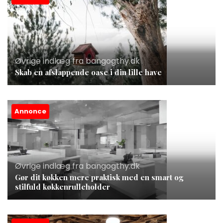
Øvrige indlæg fra bangogthy.dk
Skab en afslappende oase i din lille have
Annonce
Øvrige indlæg fra bangogthy.dk
Gør dit køkken mere praktisk med en smart og
stilfuld køkkenrulleholder