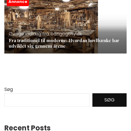
Annonce
Øvrige indlæg fra bangogthy.dk
Fra traditionel til moderne: Hvordan høvlbænke har
udviklet sig gennem årene
Søg
SØG
Recent Posts