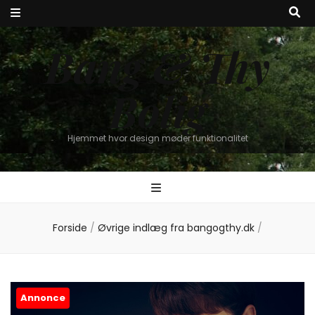
Bang & Thy
Bolig
Hjemmet hvor design møder funktionalitet
Forside
/
Øvrige indlæg fra bangogthy.dk
/
Annonce