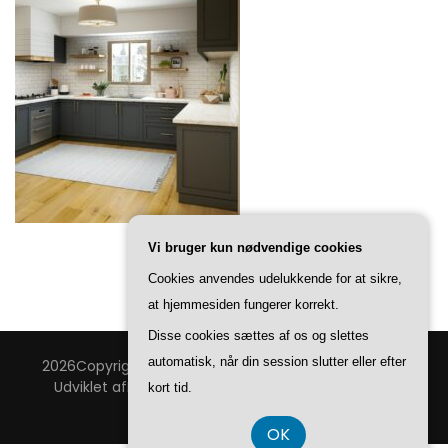
Vi bruger kun nødvendige cookies
Cookies anvendes udelukkende for at sikre,
at hjemmesiden fungerer korrekt.
Disse cookies sættes af os og slettes
automatisk, når din session slutter eller efter
2026Copyright
Bang & Thy Bolig
.
Blossom Feminine |
Udviklet af
Blossom Temaer
.Drevet af
WordPress
.
kort tid.
Privatlivspolitik
OK