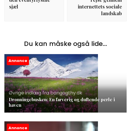
sjæl
internettets sociale
landskab
Du kan måske også lide...
Annonce
Øvrige indlæg fra bangogthy.dk
Dronningebusken: En farverig og duftende perle i
haven
Annonce