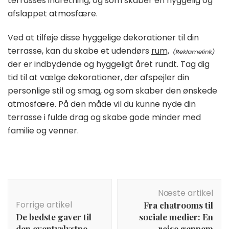
terrasses indretning, og som skaber en hyggelig og
afslappet atmosfære.
Ved at tilføje disse hyggelige dekorationer til din
terrasse, kan du skabe et udendørs
rum,
der er indbydende og hyggeligt året rundt. Tag dig
tid til at vælge dekorationer, der afspejler din
personlige stil og smag, og som skaber den ønskede
atmosfære. På den måde vil du kunne nyde din
terrasse i fulde drag og skabe gode minder med
familie og venner.
Indlægsnavigation
Næste artikel
Forrige artikel
Fra chatrooms til
De bedste gaver til
sociale medier: En
den eventyrlystne
rejse gennem