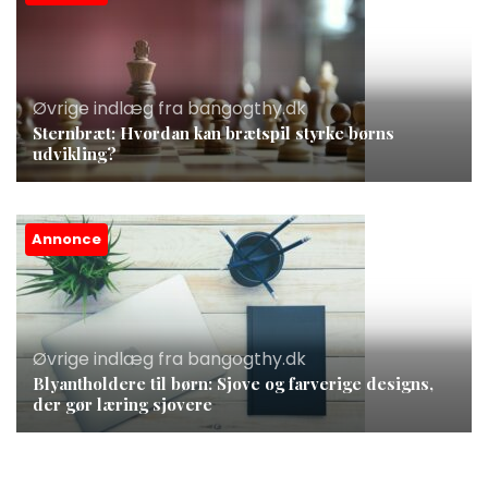
Øvrige indlæg fra bangogthy.dk
Sternbræt: Hvordan kan brætspil styrke børns
udvikling?
Annonce
Øvrige indlæg fra bangogthy.dk
Blyantholdere til børn: Sjove og farverige designs,
der gør læring sjovere