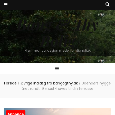
Bang & Thy
Bolig
Hjemmet hvor design møder funktionalitet
Forside
/
Øvrige indlæg fra bangogthy.dk
/
Udendørs hygge
året rundt: 9 must-haves til din terrasse
Annonce