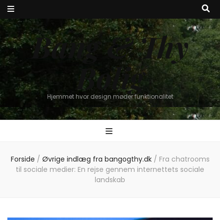
Bang & Thy
Bolig
Hjemmet hvor design møder funktionalitet
Forside
/
Øvrige indlæg fra bangogthy.dk
/
Fra chatrooms
til sociale medier: En rejse gennem internettets sociale
landskab