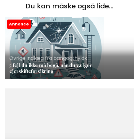
Du kan måske også lide...
Annonce
Øvrige indlæg fra bangogthy.dk
5 fejl du ikke må begå, når du vælger
ejerskifteforsikring