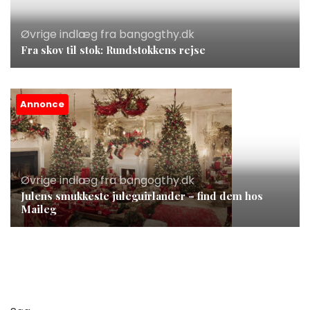
Øvrige indlæg fra bangogthy.dk
Fra skov til stok: Rundstokkens rejse
Annonce
Øvrige indlæg fra bangogthy.dk
Julens smukkeste juleguirlander – find dem hos
Maileg