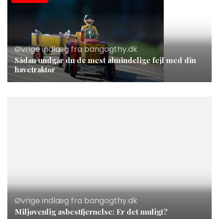
Øvrige indlæg fra bangogthy.dk
Sådan undgår du de mest almindelige fejl med din
havetraktor
Øvrige indlæg fra bangogthy.dk
Miljøvenlig asbestfjernelse: Er det muligt?