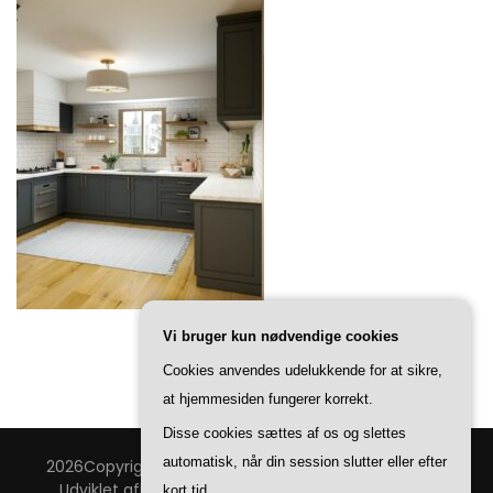
Vi bruger kun nødvendige cookies
Cookies anvendes udelukkende for at sikre,
at hjemmesiden fungerer korrekt.
Disse cookies sættes af os og slettes
automatisk, når din session slutter eller efter
2026Copyright
Bang & Thy Bolig
.
Blossom Feminine |
Udviklet af
Blossom Temaer
.Drevet af
WordPress
.
kort tid.