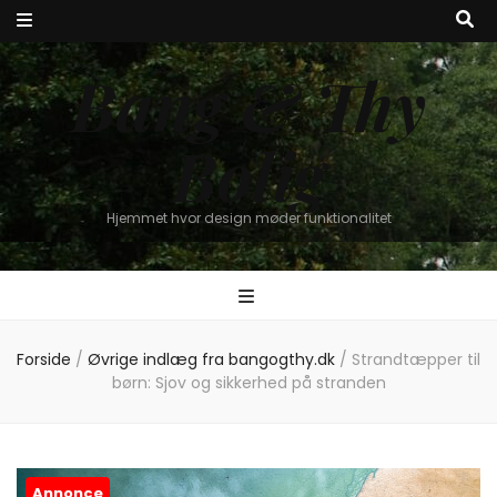
Bang & Thy
Bolig
Hjemmet hvor design møder funktionalitet
Forside
/
Øvrige indlæg fra bangogthy.dk
/
Strandtæpper til
børn: Sjov og sikkerhed på stranden
Annonce