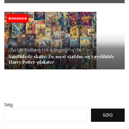
Annonce
Øvrige indlæg fra bangogthy.dk
Samliblede skatte: De mest sjældne og værdifulde
Harry Potter-plakater
Søg
SØG