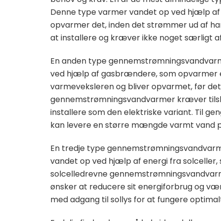
Denne type varmer vandet op ved hjælp af
opvarmer det, inden det strømmer ud af h
at installere og kræver ikke noget særligt af
En anden type gennemstrømningsvandvarme
ved hjælp af gasbrændere, som opvarmer
varmeveksleren og bliver opvarmet, før det
gennemstrømningsvandvarmer kræver tilslutn
installere som den elektriske variant. Til 
kan levere en større mængde varmt vand pr
En tredje type gennemstrømningsvandvarme
vandet op ved hjælp af energi fra solceller,
solcelledrevne gennemstrømningsvandvarmer
ønsker at reducere sit energiforbrug og v
med adgang til sollys for at fungere optimal