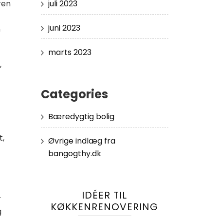
ren
juli 2023
juni 2023
n
marts 2023
,
Categories
Bæredygtig bolig
t,
Øvrige indlæg fra
bangogthy.dk
IDÉER TIL
r
KØKKENRENOVERING
g