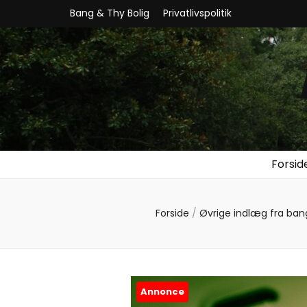
Bang & Thy Bolig
Privatlivspolitik
Forsid
Forside
/
Øvrige indlæg fra ba
Annonce