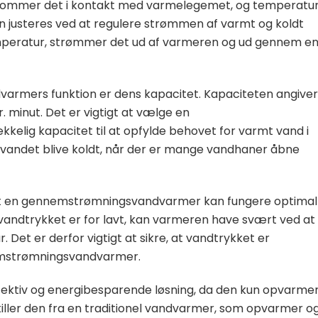
ommer det i kontakt med varmelegemet, og temperatu
n justeres ved at regulere strømmen af varmt og koldt
mperatur, strømmer det ud af varmeren og ud gennem e
varmers funktion er dens kapacitet. Kapaciteten angiver
minut. Det er vigtigt at vælge en
lig kapacitet til at opfylde behovet for varmt vand i
n vandet blive koldt, når der er mange vandhaner åbne
r at en gennemstrømningsvandvarmer kan fungere optimal
 vandtrykket er for lavt, kan varmeren have svært ved at
Det er derfor vigtigt at sikre, at vandtrykket er
nnemstrømningsvandvarmer.
ktiv og energibesparende løsning, da den kun opvarme
killer den fra en traditionel vandvarmer, som opvarmer o