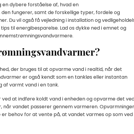
 en dybere forståelse af, hvad en
n fungerer, samt de forskellige typer, fordele og
Du vil også få vejledning i installation og vedligeholdel
ps til energibesparelse. Lad os dykke ned i emnet og
 gennemstrømningsvandvarmere.
strømningsvandvarmer?
 der bruges til at opvarme vand i realtid, når det
varmer er også kendt som en tankløs eller instantan
af varmt vand i en tank.
ed at indføre koldt vand i enheden og opvarme det ve
er, når vandet passerer gennem varmeren. Opvarmninge
ikke er behov for at vente på, at vandet varmes op som ved