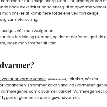
 kombinerer forskellige energikilder. For eksempel kan e
 både elektricitet og solenergi til at opvarme vandet
is man ønsker at kombinere fordelene ved forskellige
delig varmeforsyning.
og budget, når man vælger en
sine fordele og ulemper, og det er derfor en god idé a
e, inden man træffer sit valg.
dvarmer?
 ved at opvarme vandet
direkte, når det
or vandhanen, strømmer koldt vand ind i varmeren gen
r en varmelegeme, som opvarmer vandet. Varmelegemet k
 af typen af gennemstrømningsvandvarmer.