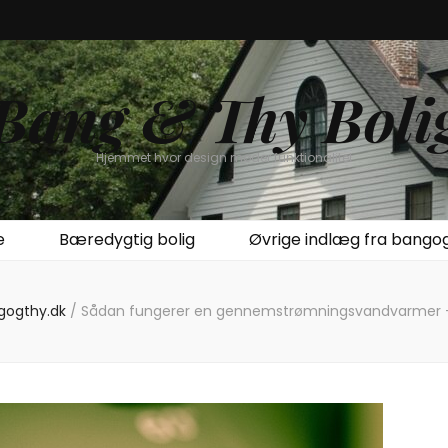
Bang & Thy Boli
Hjemmet hvor design møder funktionalitet
e
Bæredygtig bolig
Øvrige indlæg fra bango
ngogthy.dk
/
Sådan fungerer en gennemstrømningsvandvarmer –