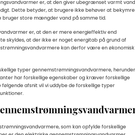
ngsvandvarmer er, at den giver ubegrænset varmt vand
digt. Dette betyder, at brugere ikke behøver at bekymre
 de bruger store mængder vand på samme tid.
ndvarmer er, at den er mere energieffektiv end
e skyldes, at der ikke er noget energitab på grund af
emstrømningsvandvarmere kan derfor være en økonomisk
forskellige typer gennemstrømningsvandvarmere, herunde
ianter har forskellige egenskaber og kræver forskellige
e følgende afsnit vil vi uddybe de forskellige typer
nktioner.
er gennemstrømningsvandvarme
emstrømningsvandvarmere, som kan opfylde forskellige
typer er den elektriske gennemstrømningsvandvarmer.