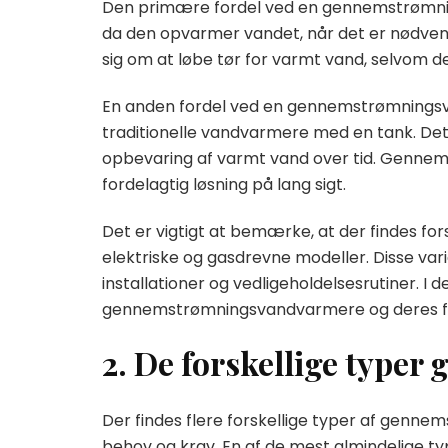
Den primære fordel ved en gennemstrømni
da den opvarmer vandet, når det er nødven
sig om at løbe tør for varmt vand, selvom
En anden fordel ved en gennemstrømningsva
traditionelle vandvarmere med en tank. Dett
opbevaring af varmt vand over tid. Genn
fordelagtig løsning på lang sigt.
Det er vigtigt at bemærke, at der findes 
elektriske og gasdrevne modeller. Disse var
installationer og vedligeholdelsesrutiner. I d
gennemstrømningsvandvarmere og deres fu
2. De forskellige typ
Der findes flere forskellige typer af genn
behov og krav. En af de mest almindelige 