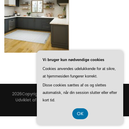
Vi bruger kun nødvendige cookies
Cookies anvendes udelukkende for at sikre,
at hjemmesiden fungerer korrekt.
Disse cookies sættes af os og slettes
automatisk, når din session slutter eller efter
2026Copyright
Bang & Thy Bolig
.
Blossom Feminine |
Udviklet af
Blossom Temaer
.Drevet af
WordPress
.
kort tid.
Privatlivspolitik
OK
CVR 37 40 77 39