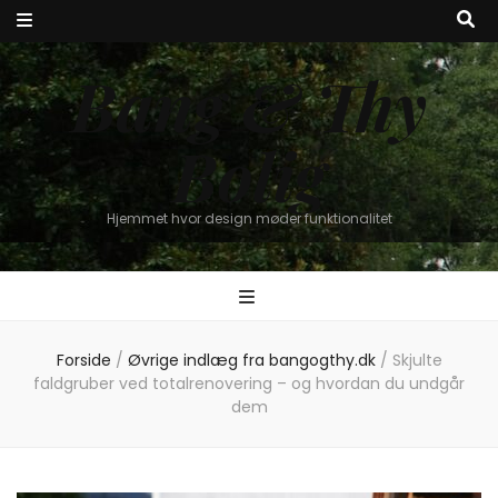
Bang & Thy
Bolig
Hjemmet hvor design møder funktionalitet
Forside
/
Øvrige indlæg fra bangogthy.dk
/
Skjulte
faldgruber ved totalrenovering – og hvordan du undgår
dem