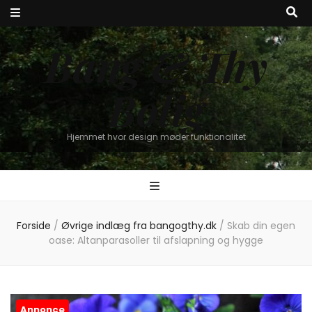
Bang & Thy
Bolig
Hjemmet hvor design møder funktionalitet
Forside
/
Øvrige indlæg fra bangogthy.dk
/
Skab din egen
oase: Altanparasoller til afslapning og hygge
Annonce