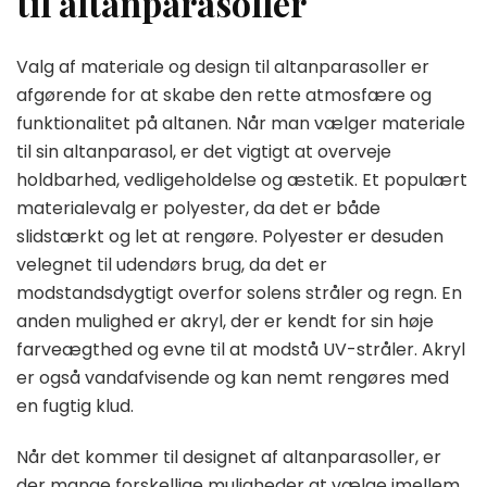
til altanparasoller
Valg af materiale og design til altanparasoller er
afgørende for at skabe den rette atmosfære og
funktionalitet på altanen. Når man vælger materiale
til sin altanparasol, er det vigtigt at overveje
holdbarhed, vedligeholdelse og æstetik. Et populært
materialevalg er polyester, da det er både
slidstærkt og let at rengøre. Polyester er desuden
velegnet til udendørs brug, da det er
modstandsdygtigt overfor solens stråler og regn. En
anden mulighed er akryl, der er kendt for sin høje
farveægthed og evne til at modstå UV-stråler. Akryl
er også vandafvisende og kan nemt rengøres med
en fugtig klud.
Når det kommer til designet af altanparasoller, er
der mange forskellige muligheder at vælge imellem.