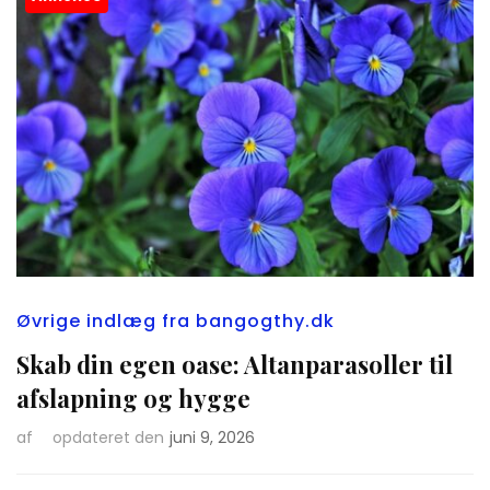
Øvrige indlæg fra bangogthy.dk
Skab din egen oase: Altanparasoller til
afslapning og hygge
af
opdateret den
juni 9, 2026