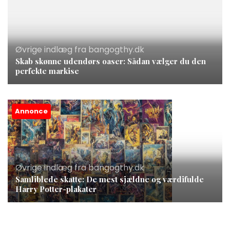
Øvrige indlæg fra bangogthy.dk
Skab skønne udendørs oaser: Sådan vælger du den
perfekte markise
Annonce
Øvrige indlæg fra bangogthy.dk
Samliblede skatte: De mest sjældne og værdifulde
Harry Potter-plakater