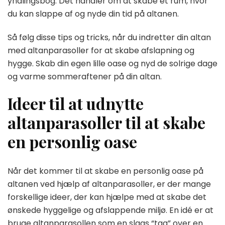
yndlingsbog. Det handler om at skabe et rum, hvor
du kan slappe af og nyde din tid på altanen.
Så følg disse tips og tricks, når du indretter din altan
med altanparasoller for at skabe afslapning og
hygge. Skab din egen lille oase og nyd de solrige dage
og varme sommeraftener på din altan.
Ideer til at udnytte
altanparasoller til at skabe
en personlig oase
Når det kommer til at skabe en personlig oase på
altanen ved hjælp af altanparasoller, er der mange
forskellige ideer, der kan hjælpe med at skabe det
ønskede hyggelige og afslappende miljø. En idé er at
bruge altanparasollen som en slags “tag” over en