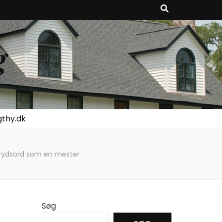
g
gthy.dk
 krydsord som en mester
Søg