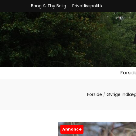
Bang & Thy Bolig
Privatlivspolitik
Forsid
Forside
/
Øvrige indlæ
Annonce