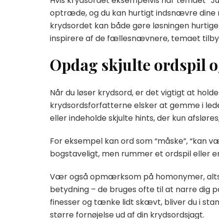
Hvis krydsordet eksempelvis har temaet “Jul”,
optræde, og du kan hurtigt indsnævre dine 
krydsordet kan både gøre løsningen hurtigere
inspirere af de fællesnævnere, temaet tilby
Opdag skjulte ordspil o
Når du løser krydsord, er det vigtigt at hold
krydsordsforfatterne elsker at gemme i le
eller indeholde skjulte hints, der kun afsløre
For eksempel kan ord som “måske”, “kan være”
bogstaveligt, men rummer et ordspil eller e
Vær også opmærksom på homonymer, altså or
betydning – de bruges ofte til at narre dig 
finesser og tænke lidt skævt, bliver du i sta
større fornøjelse ud af din krydsordsjagt.