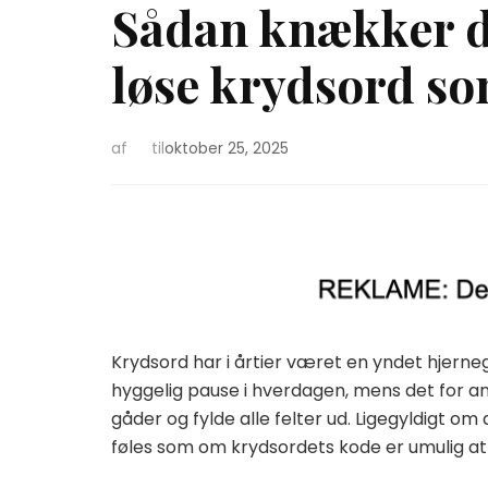
Sådan knækker du 
løse krydsord s
af
til
oktober 25, 2025
Krydsord har i årtier været en yndet hjern
hyggelig pause i hverdagen, mens det for an
gåder og fylde alle felter ud. Ligegyldigt om 
føles som om krydsordets kode er umulig at