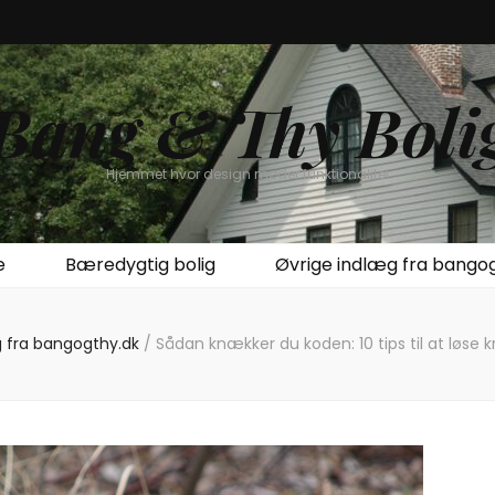
Bang & Thy Boli
Hjemmet hvor design møder funktionalitet
e
Bæredygtig bolig
Øvrige indlæg fra bango
g fra bangogthy.dk
/
Sådan knækker du koden: 10 tips til at løse