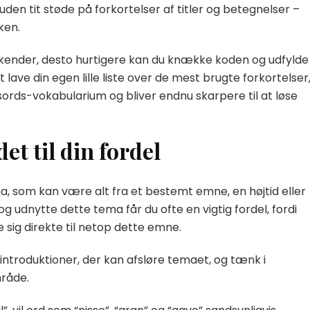
suden tit støde på forkortelser af titler og betegnelser –
øken.
du kender, desto hurtigere kan du knække koden og udfylde
lave din egen lille liste over de mest brugte forkortelser
dsords-vokabularium og bliver endnu skarpere til at løse
et til din fordel
som kan være alt fra et bestemt emne, en højtid eller
g udnytte dette tema får du ofte en vigtig fordel, fordi
 sig direkte til netop dette emne.
 introduktioner, der kan afsløre temaet, og tænk i
råde.