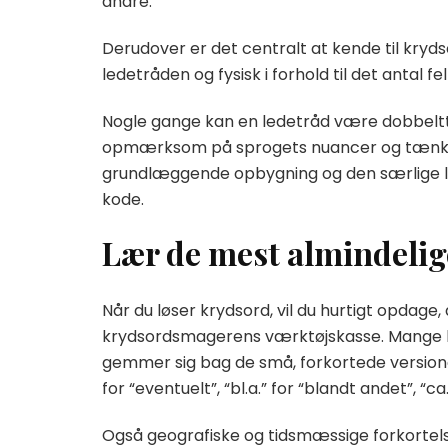
andre.
Derudover er det centralt at kende til kryds
ledetråden og fysisk i forhold til det antal fel
Nogle gange kan en ledetråd være dobbeltty
opmærksom på sprogets nuancer og tænke i f
grundlæggende opbygning og den særlige l
kode.
Lær de mest almindelig
Når du løser krydsord, vil du hurtigt opdage, 
krydsordsmagerens værktøjskasse. Mange l
gemmer sig bag de små, forkortede versioner
for “eventuelt”, “bl.a.” for “blandt andet”, “ca
Også geografiske og tidsmæssige forkortelse