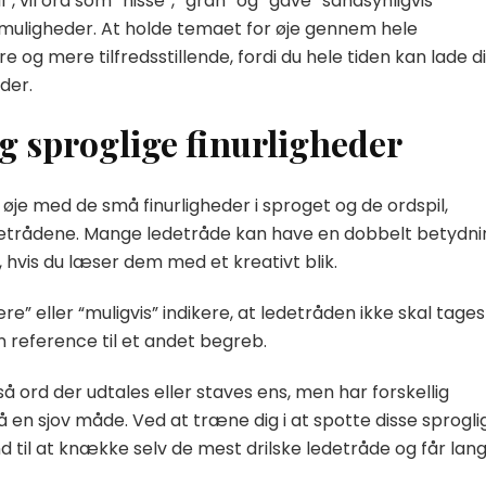
 vil ord som “nisse”, “gran” og “gave” sandsynligvis
muligheder. At holde temaet for øje gennem hele
 og mere tilfredsstillende, fordi du hele tiden kan lade d
der.
g sproglige finurligheder
e øje med de små finurligheder i sproget og de ordspil,
detrådene. Mange ledetråde kan have en dobbelt betydni
s, hvis du læser dem med et kreativt blik.
 eller “muligvis” indikere, at ledetråden ikke skal tages
n reference til et andet begreb.
d der udtales eller staves ens, men har forskellig
på en sjov måde. Ved at træne dig i at spotte disse sprogli
nd til at knække selv de mest drilske ledetråde og får lan