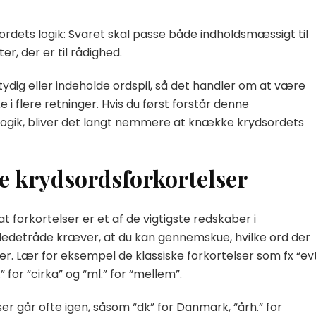
ordets logik: Svaret skal passe både indholdsmæssigt til
ter, der er til rådighed.
dig eller indeholde ordspil, så det handler om at være
lere retninger. Hvis du først forstår denne
ogik, bliver det langt nemmere at knække krydsordets
e krydsordsforkortelser
at forkortelser er et af de vigtigste redskaber i
edetråde kræver, at du kan gennemskue, hvilke ord der
. Lær for eksempel de klassiske forkortelser som fx “evt
.” for “cirka” og “ml.” for “mellem”.
r går ofte igen, såsom “dk” for Danmark, “årh.” for