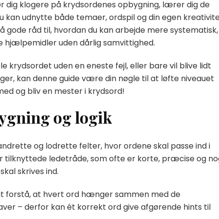
 gør dig klogere på krydsordenes opbygning, lærer dig de
 du kan udnytte både temaer, ordspil og din egen kreativit
også gode råd til, hvordan du kan arbejde mere systematisk,
e hjælpemidler uden dårlig samvittighed.
rydsordet uden en eneste fejl, eller bare vil blive lidt
ger, kan denne guide være din nøgle til at løfte niveauet
ed og bliv en mester i krydsord!
ygning og logik
ndrette og lodrette felter, hvor ordene skal passe ind i
 tilknyttede ledetråde, som ofte er korte, præcise og no
kal skrives ind.
gt at forstå, at hvert ord hænger sammen med de
er – derfor kan ét korrekt ord give afgørende hints til