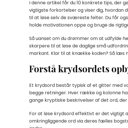
I denne artikel får du 10 konkrete tips, der
vigtigste forkortelser og viser dig, hvordan
til at løse selv de sværeste felter. Du får 
holde motivationen oppe og bruge de rigtig
Så uanset om du drømmer om at udfylde hele k
skarpere til at løse de daglige små udfordrin
markant. Klar til at knække koden? Så læs m
Forstå krydsordets opb
Et krydsord består typisk af et gitter med va
begge retninger. Hver række og kolonne har
gange kryptiske beskrivelser af det ord, der s
For at løse krydsord effektivt er det vigti
omkringliggende ord via deres fælles bogstav