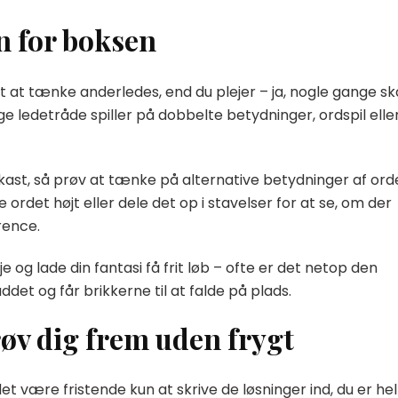
n for boksen
t at tænke anderledes, end du plejer – ja, nogle gange sk
 ledetråde spiller på dobbelte betydninger, ordspil elle
ekast, så prøv at tænke på alternative betydninger af ord
 ordet højt eller dele det op i stavelser for at se, om der
rence.
e og lade din fantasi få frit løb – ofte er det netop den
det og får brikkerne til at falde på plads.
røv dig frem uden frygt
et være fristende kun at skrive de løsninger ind, du er hel