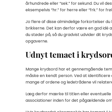
århundrede eller “sek.” for sekund. Du vil de
eksempelvis “hr.” for herre eller “frk.” for fr
Jo flere af disse almindelige forkortelser 
brikkerne. Det kan derfor være en god idé at 
du støder på, så du gradvist udvider dit kry
opgaverne.
Udnyt temaet i krydsord
Mange krydsord har et gennemgående tema, 
måske en kendt person. Ved at identificere o
mange af ordene og ledetrådene vil relatere
Læg derfor mærke til titlen eller eventuelle
associationer inden for det pågældende om