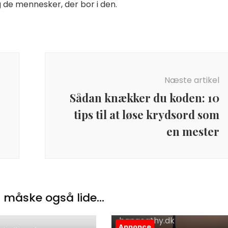
g de mennesker, der bor i den.
Næste artikel
Sådan knækker du koden: 10
tips til at løse krydsord som
en mester
 måske også lide...
Øvrige indlæg fra
bangogthy.dk
Annonce