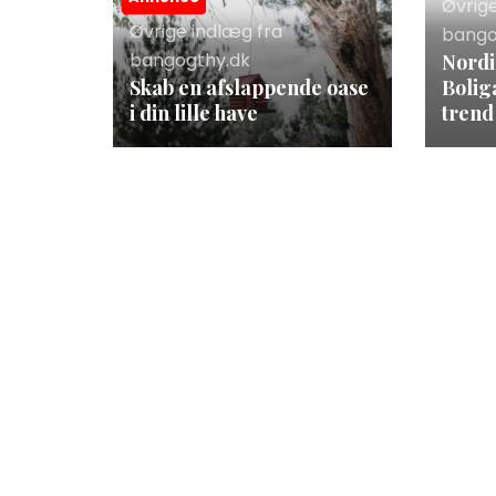
Øvrig
Øvrige indlæg fra
bango
bangogthy.dk
Nordi
Skab en afslappende oase
Bolig
i din lille have
trend