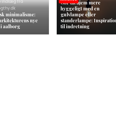
e indlæg fra
Gør dit hjem mere
gthy.dk
hyggeligt med en
sk minimalisme:
gulvlampe eller
arkitekturens nye
standerlampe: Inspiratio
 i aalborg
til indretning