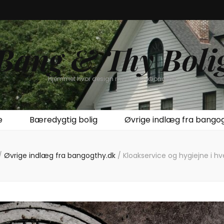
Bang & Thy Boli
Hjemmet hvor design møder funktionalitet
e
Bæredygtig bolig
Øvrige indlæg fra bango
/
Øvrige indlæg fra bangogthy.dk
/
Kloakservice og hygiejne i h