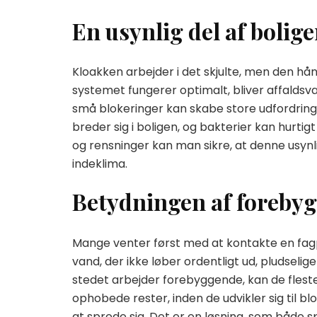
En usynlig del af boli
Kloakken arbejder i det skjulte, men den hå
systemet fungerer optimalt, bliver affalds
små blokeringer kan skabe store udfordringer
breder sig i boligen, og bakterier kan hurtig
og rensninger kan man sikre, at denne usynl
indeklima.
Betydningen af forebyg
Mange venter først med at kontakte en fagp
vand, der ikke løber ordentligt ud, pludsel
stedet arbejder forebyggende, kan de flest
ophobede rester, inden de udvikler sig til b
at sprede sig. Det er en løsning, som både