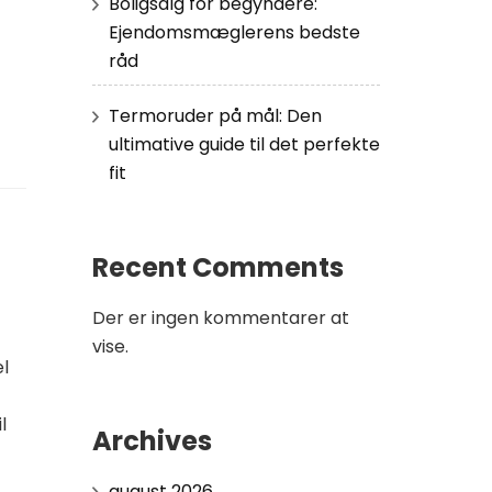
Boligsalg for begyndere:
Ejendomsmæglerens bedste
råd
Termoruder på mål: Den
ultimative guide til det perfekte
fit
Recent Comments
Der er ingen kommentarer at
vise.
el
l
Archives
august 2026