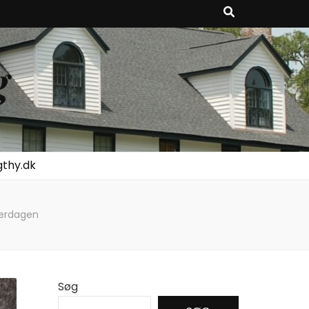
g
gthy.dk
verdagen
Søg