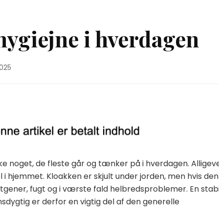
hygiejne i hverdagen
2025
e noget, de fleste går og tænker på i hverdagen. Alligev
sel i hjemmet. Kloakken er skjult under jorden, men hvis den
gtgener, fugt og i værste fald helbredsproblemer. En stabi
sdygtig er derfor en vigtig del af den generelle