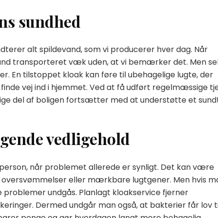
gens sundhed
ndterer alt spildevand, som vi producerer hver dag. Når
vand transporteret væk uden, at vi bemærker det. Men se
. En tilstoppet kloak kan føre til ubehagelige lugte, der
t finde vej ind i hjemmet. Ved at få udført regelmæssige tj
ige del af boligen fortsætter med at understøtte et sund
gende vedligehold
erson, når problemet allerede er synligt. Det kan være
ige oversvømmelser eller mærkbare lugtgener. Men hvis ma
e problemer undgås. Planlagt kloakservice fjerner
lokeringer. Dermed undgår man også, at bakterier får lov ti
 sparer penge og gør hverdagen langt mere behagelig.