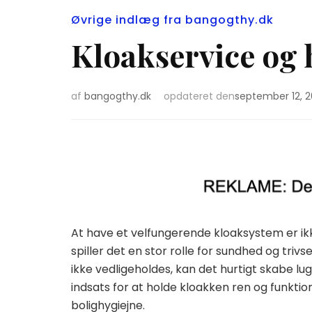
Øvrige indlæg fra bangogthy.dk
Kloakservice og 
af
bangogthy.dk
opdateret den
september 12, 
At have et velfungerende kloaksystem er ikk
spiller det en stor rolle for sundhed og triv
ikke vedligeholdes, kan det hurtigt skabe lu
indsats for at holde kloakken ren og funktion
bolighygiejne.