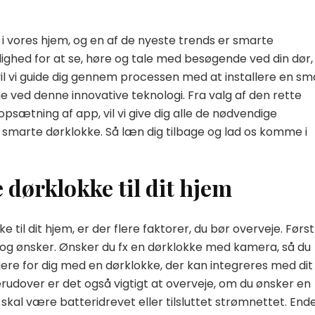
g i vores hjem, og en af de nyeste trends er smarte
lighed for at se, høre og tale med besøgende ved din dør,
 vil vi guide dig gennem processen med at installere en sm
ne ved denne innovative teknologi. Fra valg af den rette
 og opsætning af app, vil vi give dig alle de nødvendige
n smarte dørklokke. Så læn dig tilbage og lad os komme i
 dørklokke til dit hjem
til dit hjem, er der flere faktorer, du bør overveje. Førs
og ønsker. Ønsker du fx en dørklokke med kamera, så du
igere for dig med en dørklokke, der kan integreres med dit
over er det også vigtigt at overveje, om du ønsker en
skal være batteridrevet eller tilsluttet strømnettet. Ende