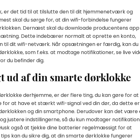
, er det tid til at tilslutte den til dit hjemmenetværk og
st skal du sørge for, at din wifi-forbindelse fungerer
 dørklokken. Dernæst skal du downloade producentens app
psætning. Dette indebærer normalt at oprette en konto,
en til dit wifi-netværk. Når opsætningen er færdig, kan du
rklokke, som f.eks. at modtage notifikationer, se live vi
 du befinder dig.
igt ud af din smarte dørklokke
dørklokke derhjemme, er der flere ting, du kan gøre for at
e for at have et stærkt wifi-signal ved din dør, da dette er
m dørklokken og din smartphone. Derudover kan det være
justere indstillingerne, så du kun modtager notifikation
. Husk også at tjekke dine batterier regelmæssigt for at
ips kan du sikre dig, at din smarte dørklokke fungerer