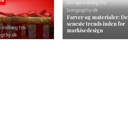
ce
Øvrige indlæg fra
bangogthy.dk
Farver og materialer: De
seneste trends inden for
e indlæg fra
markisedesign
gthy.dk