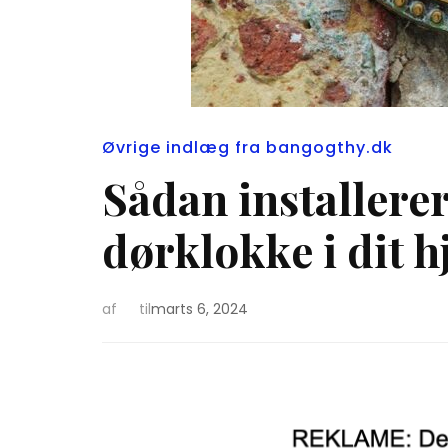
Øvrige indlæg fra bangogthy.dk
Sådan installere
dørklokke i dit 
af
til
marts 6, 2024