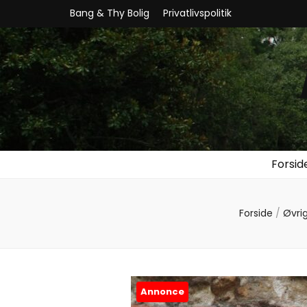
Bang & Thy Bolig
Privatlivspolitik
Forsid
Forside
/
Øvri
Annonce