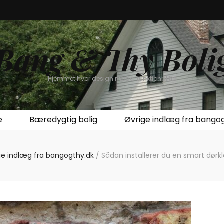
Bang & Thy Boli
Hjemmet hvor design møder funktionalitet
e
Bæredygtig bolig
Øvrige indlæg fra bango
ge indlæg fra bangogthy.dk
/
Sådan installerer du en smart dørkl