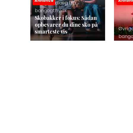
Annonce
Annon
Øvrige indlæg fra
bangogthy.dk
Skobakker i fokus: Sådan
opbevarer du dine sko på
Øvrig
smarteste vis
bango