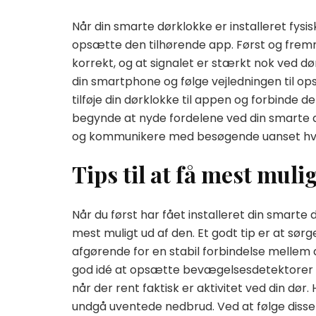
Når din smarte dørklokke er installeret fysisk
opsætte den tilhørende app. Først og fremme
korrekt, og at signalet er stærkt nok ved
din smartphone og følge vejledningen til o
tilføje din dørklokke til appen og forbinde d
begynde at nyde fordelene ved din smarte dø
og kommunikere med besøgende uanset hvor
Tips til at få mest mul
Når du først har fået installeret din smarte 
mest muligt ud af den. Et godt tip er at sørg
afgørende for en stabil forbindelse melle
god idé at opsætte bevægelsesdetektorer og 
når der rent faktisk er aktivitet ved din dør
undgå uventede nedbrud. Ved at følge disse t