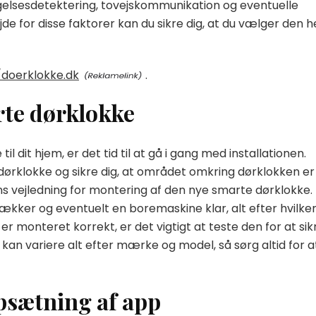
elsesdetektering, tovejskommunikation og eventuelle
for disse faktorer kan du sikre dig, at du vælger den h
/doerklokke.dk
.
rte dørklokke
l dit hjem, er det tid til at gå i gang med installationen.
dørklokke og sikre dig, at området omkring dørklokken er
ns vejledning for montering af den nye smarte dørklokke.
ækker og eventuelt en boremaskine klar, alt efter hvilke
r monteret korrekt, er det vigtigt at teste den for at sik
 kan variere alt efter mærke og model, så sørg altid for a
opsætning af app