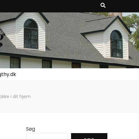
g
gthy.dk
okke i dit hjem
Søg