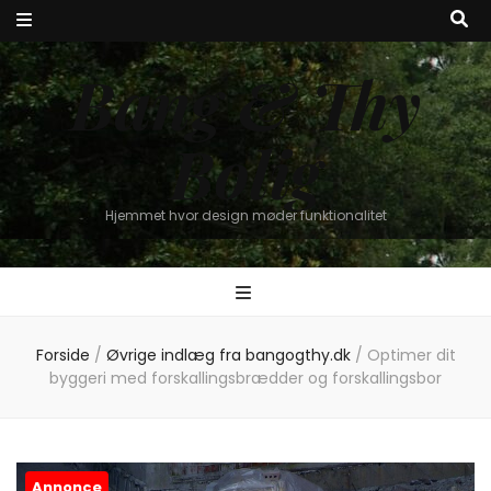
Bang & Thy
Bolig
Hjemmet hvor design møder funktionalitet
Forside
/
Øvrige indlæg fra bangogthy.dk
/
Optimer dit
byggeri med forskallingsbrædder og forskallingsbor
Annonce