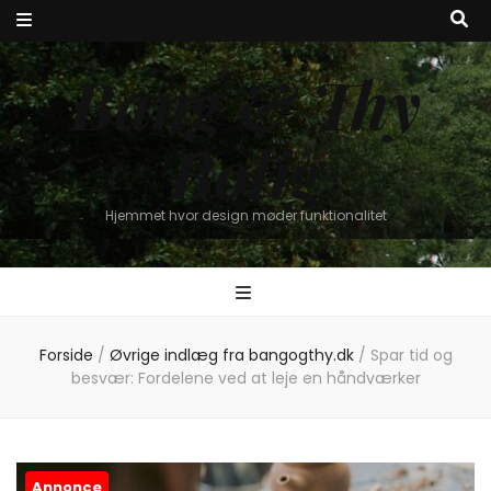
Bang & Thy
Bolig
Hjemmet hvor design møder funktionalitet
Forside
/
Øvrige indlæg fra bangogthy.dk
/
Spar tid og
besvær: Fordelene ved at leje en håndværker
Annonce