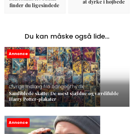
at dyrke i højbede
finder du ligesindede
Du kan måske også lide...
Annonce
Øvrige indlæg fra bangogthy.dk
Samliblede skatte: De mest sjældne og værdifulde
Harry Potter-plakater
Annonce