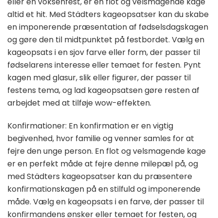
eller en voksenfest, er en flot og velsmagende kage
altid et hit. Med Städters kageopsatser kan du skabe
en imponerende præsentation af fødselsdagskagen
og gøre den til midtpunktet på festbordet. Vælg en
kageopsats i en sjov farve eller form, der passer til
fødselarens interesse eller temaet for festen. Pynt
kagen med glasur, slik eller figurer, der passer til
festens tema, og lad kageopsatsen gøre resten af
arbejdet med at tilføje wow-effekten.
Konfirmationer: En konfirmation er en vigtig
begivenhed, hvor familie og venner samles for at
fejre den unge person. En flot og velsmagende kage
er en perfekt måde at fejre denne milepæl på, og
med Städters kageopsatser kan du præsentere
konfirmationskagen på en stilfuld og imponerende
måde. Vælg en kageopsats i en farve, der passer til
konfirmandens ønsker eller temaet for festen, og