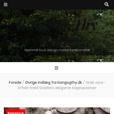
Bang & Thy
Bolig
Hjemmet hvor design møder funktionalitet
Forside
/
Øvrige indlæg fra bangogthy.dk
/
Skab wow-
effekt med Städters elegante kageopsatser
Annonce