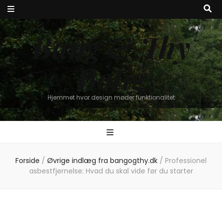
Bang & Thy
Bolig
Hjemmet hvor design møder funktionalitet
Forside
/
Øvrige indlæg fra bangogthy.dk
/
Professionel
asbestfjernelse: Hvad du skal vide før du starter