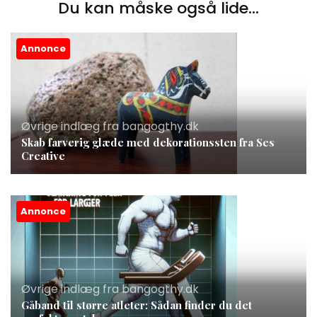
Du kan måske også lide...
Annonce
Øvrige indlæg fra bangogthy.dk
Skab farverig glæde med dekorationssten fra Ses
Creative
Annonce
Øvrige indlæg fra bangogthy.dk
Gåband til større atleter: Sådan finder du det