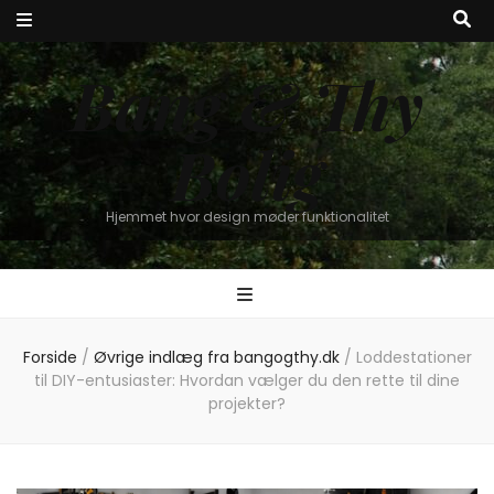
Bang & Thy
Bolig
Hjemmet hvor design møder funktionalitet
Forside
/
Øvrige indlæg fra bangogthy.dk
/
Loddestationer
til DIY-entusiaster: Hvordan vælger du den rette til dine
projekter?