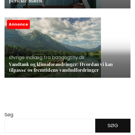
perfekte match
Annonce
Øvrige indlæg fra bangogthy.dk
Vandtank og klimaforandringer: Hvordan vi kan
tilpasse os fremtidens vandudfordringer
Søg
SØG