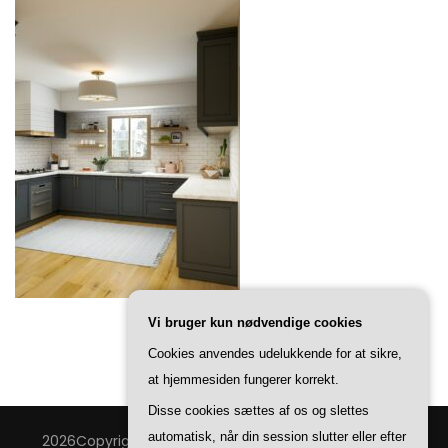
Vi bruger kun nødvendige cookies
Cookies anvendes udelukkende for at sikre,
at hjemmesiden fungerer korrekt.
Disse cookies sættes af os og slettes
automatisk, når din session slutter eller efter
2026Copyright
Bang & Thy Bolig
.
Blossom Feminine |