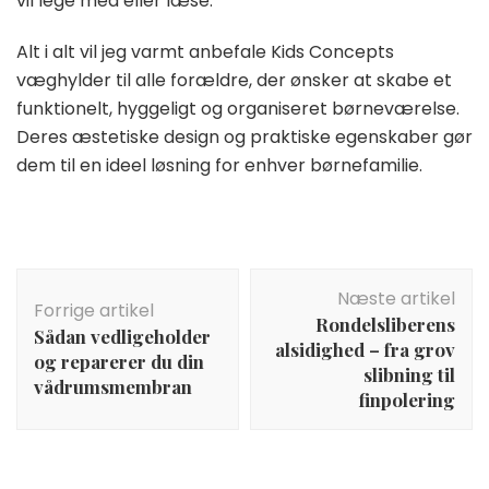
vil lege med eller læse.
Alt i alt vil jeg varmt anbefale Kids Concepts
væghylder til alle forældre, der ønsker at skabe et
funktionelt, hyggeligt og organiseret børneværelse.
Deres æstetiske design og praktiske egenskaber gør
dem til en ideel løsning for enhver børnefamilie.
Indlægsnavigation
Næste artikel
Forrige artikel
Rondelsliberens
Sådan vedligeholder
alsidighed – fra grov
og reparerer du din
slibning til
vådrumsmembran
finpolering