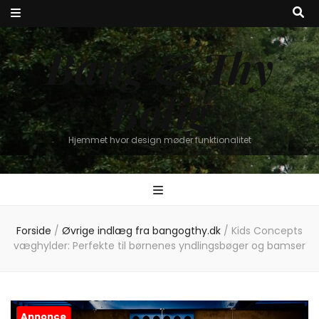
Bang & Thy
Bolig
Hjemmet hvor design møder funktionalitet
Forside
/
Øvrige indlæg fra bangogthy.dk
/
Kids Concepts
væghylder: Perfekte til børnenes yndlingsbøger og bamser
Annonce