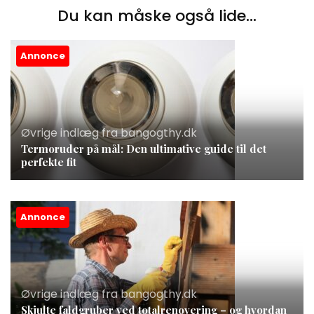
Du kan måske også lide...
Annonce
Øvrige indlæg fra bangogthy.dk
Termoruder på mål: Den ultimative guide til det
perfekte fit
Annonce
Øvrige indlæg fra bangogthy.dk
Skjulte faldgruber ved totalrenovering – og hvordan