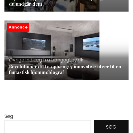
du undgår dem
Annonce
Øvrige indlæg fra bangogthy.dk
Revolutioner dit tv-ophæng: 7 innovative ideer til en
fantastisk hjemmebiograf
Søg
SØG