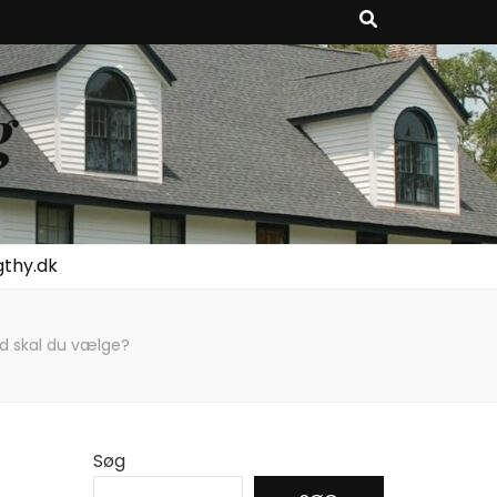
g
gthy.dk
d skal du vælge?
Søg