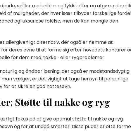
pude, spiller materialer og fyldstoffer en afgørende roll
ld af muligheder, der hver især tilbyder forskellige fordel
ødhed og luksuriøse følelse, men de kan mangle den
 et allergivenligt alternativ, der også er nemme at
or deres evne til at forme sig efter hovedets konturer o
deelle for dem med nakke- eller rygproblemer.
 naturlig og åndbar løsning, der også er modstandsdygtig
man vælger, er det vigtigt at tage hensyn til personlige
 for at sikre en god nattesøvn.
: Støtte til nakke og ryg
igt fokus på at give optimal støtte til nakke og ryg,
søvn og for at undgå smerter. Disse puder er ofte formet