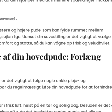
eel, da den hjælper med at minimere spændinger i nakken
.
fastere og højere pude, som kan fylde rummet mellem
len lige. Uanset din sovestilling er det vigtigt at vælge
mfort og støtte, så du kan vågne op frisk og veludhvilet.
e af din hovedpude: Forlæng
r det vigtigt at følge nogle enkle pleje- og
bør du regelmæssigt lufte din hovedpude for at forhindre
 frisk luft, helst på en tør og solrig dag. Desuden er det
skes ofte, da det beskytter puden mod sved, olie og