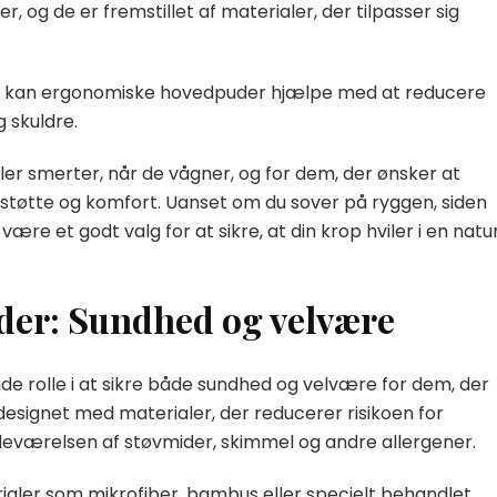
r, og de er fremstillet af materialer, der tilpasser sig
jlen kan ergonomiske hovedpuder hjælpe med at reducere
 skuldre.
ler smerter, når de vågner, og for dem, der ønsker at
støtte og komfort. Uanset om du sover på ryggen, siden
e et godt valg for at sikre, at din krop hviler i en natur
der: Sundhed og velvære
nde rolle i at sikre både sundhed og velvære for dem, der
r designet med materialer, der reducerer risikoen for
edeværelsen af støvmider, skimmel og andre allergener.
rialer som mikrofiber, bambus eller specielt behandlet