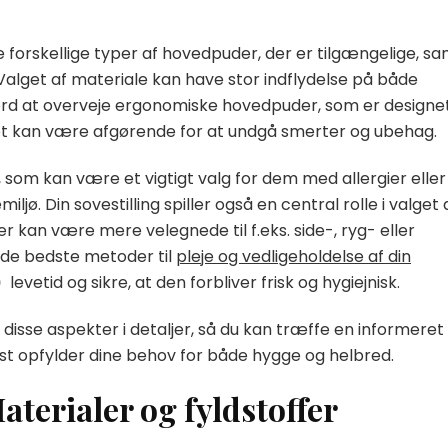
e forskellige typer af hovedpuder, der er tilgængelige, s
 Valget af materiale kan have stor indflydelse på både
d at overveje ergonomiske hovedpuder, som er designet 
ilket kan være afgørende for at undgå smerter og ubehag.
 som kan være et vigtigt valg for dem med allergier eller
ljø. Din sovestilling spiller også en central rolle i valget 
 kan være mere velegnede til f.eks. side-, ryg- eller
e de bedste metoder til
pleje og vedligeholdelse af din
levetid og sikre, at den forbliver frisk og hygiejnisk.
 disse aspekter i detaljer, så du kan træffe en informeret
st opfylder dine behov for både hygge og helbred.
terialer og fyldstoffer