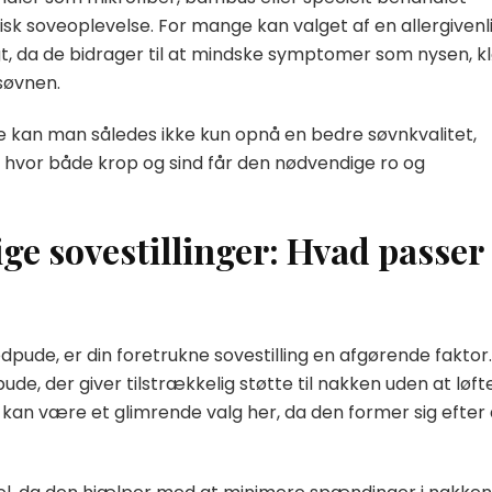
isk soveoplevelse. For mange kan valget af en allergivenl
, da de bidrager til at mindske symptomer som nysen, k
søvnen.
de kan man således ikke kun opnå en bedre søvnkvalitet,
, hvor både krop og sind får den nødvendige ro og
ige sovestillinger: Hvad passer
pude, er din foretrukne sovestilling en afgørende faktor.
ude, der giver tilstrækkelig støtte til nakken uden at løft
n være et glimrende valg her, da den former sig efter 