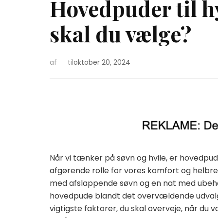
Hovedpuder til h
skal du vælge?
af
til
oktober 20, 2024
Når vi tænker på søvn og hvile, er hovedpud
afgørende rolle for vores komfort og helb
med afslappende søvn og en nat med ubeha
hovedpude blandt det overvældende udvalg
vigtigste faktorer, du skal overveje, når d