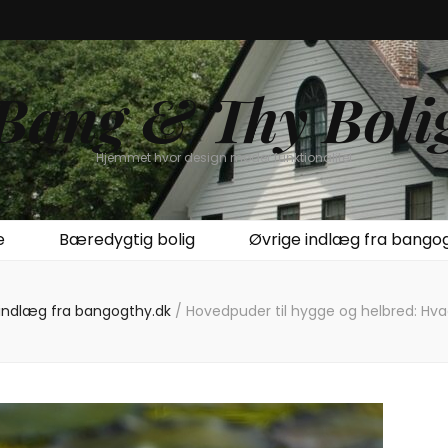
Bang & Thy Boli
Hjemmet hvor design møder funktionalitet
e
Bæredygtig bolig
Øvrige indlæg fra bango
 indlæg fra bangogthy.dk
/
Hovedpuder til hygge og helbred: Hva