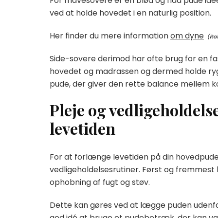
For mavesovere er en blød og flad pude id
ved at holde hovedet i en naturlig position.
Her finder du mere information
om dyne
Side-sovere derimod har ofte brug for en 
hovedet og madrassen og dermed holde rygsøj
pude, der giver den rette balance mellem ko
Pleje og vedligeholdels
levetiden
For at forlænge levetiden på din hovedpude e
vedligeholdelsesrutiner. Først og fremmest 
ophobning af fugt og støv.
Dette kan gøres ved at lægge puden udenfor i
god idé at bruge et pudebetræk, der kan va