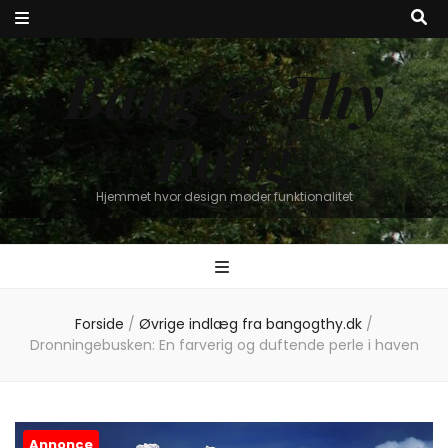
Bang & Thy
Bolig
Hjemmet hvor design møder funktionalitet
Forside
/
Øvrige indlæg fra bangogthy.dk
/
Dronningebusken: En farverig og duftende perle i haven
Annonce