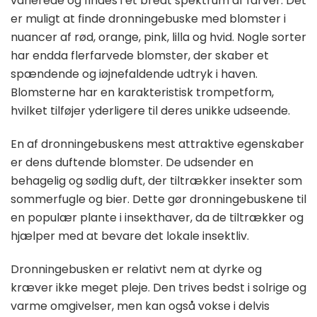
varierede og findes i et bredt spektrum af farver. Det
er muligt at finde dronningebuske med blomster i
nuancer af rød, orange, pink, lilla og hvid. Nogle sorter
har endda flerfarvede blomster, der skaber et
spændende og iøjnefaldende udtryk i haven.
Blomsterne har en karakteristisk trompetform,
hvilket tilføjer yderligere til deres unikke udseende.
En af dronningebuskens mest attraktive egenskaber
er dens duftende blomster. De udsender en
behagelig og sødlig duft, der tiltrækker insekter som
sommerfugle og bier. Dette gør dronningebuskene til
en populær plante i insekthaver, da de tiltrækker og
hjælper med at bevare det lokale insektliv.
Dronningebusken er relativt nem at dyrke og
kræver ikke meget pleje. Den trives bedst i solrige og
varme omgivelser, men kan også vokse i delvis