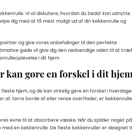
af køkkenrulle. Vi vil diskutere, hvordan du bedst kan udnytte
jælpe dig med at få mest muligt ud af din køkkenrulle og
 pointer og give vores anbefalinger til den perfekte
ltimative guide vil give dig den nødvendige viden til at træ
rulleoplevelse i dit hjem.
 kan gøre en forskel i dit hje
fleste hjem, og de kan virkelig gøre en forskel i hverdage
af, tørre borde af eller rense overflader, er køkkenrulle
eres evne til at absorbere væske. Når du spilder noget på
op med en køkkenrulle. De fleste køkkenruller er designet ti