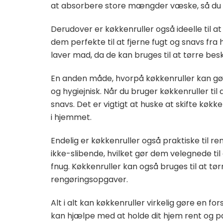
at absorbere store mængder væske, så du ka
Derudover er køkkenruller også ideelle til a
dem perfekte til at fjerne fugt og snavs fr
laver mad, da de kan bruges til at tørre besk
En anden måde, hvorpå køkkenruller kan gør
og hygiejnisk. Når du bruger køkkenruller til
snavs. Det er vigtigt at huske at skifte køk
i hjemmet.
Endelig er køkkenruller også praktiske til re
ikke-slibende, hvilket gør dem velegnede til 
fnug. Køkkenruller kan også bruges til at tø
rengøringsopgaver.
Alt i alt kan køkkenruller virkelig gøre en for
kan hjælpe med at holde dit hjem rent og p