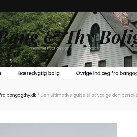
Bang & Thy Boli
Hjemmet hvor design møder funktionalitet
e
Bæredygtig bolig
Øvrige indlæg fra bango
 fra bangogthy.dk
/
Den ultimative guide til at vælge den perfekte