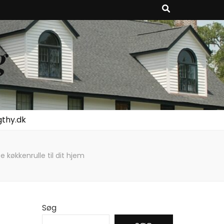
g
gthy.dk
 køkkenrulle til dit hjem
Søg