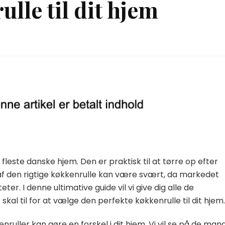
lle til dit hjem
fleste danske hjem. Den er praktisk til at tørre op efter
 af den rigtige køkkenrulle kan være svært, da markedet
eter. I denne ultimative guide vil vi give dig alle de
kal til for at vælge den perfekte køkkenrulle til dit hjem.
enruller kan gøre en forskel i dit hjem. Vi vil se på de man