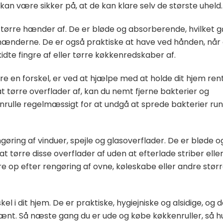
n være sikker på, at de kan klare selv de største uheld.
t tørre hænder af. De er bløde og absorberende, hvilket g
a hænderne. De er også praktiske at have ved hånden, når
idte fingre af eller tørre køkkenredskaber af.
e en forskel, er ved at hjælpe med at holde dit hjem ren
 at tørre overflader af, kan du nemt fjerne bakterier og
kenrulle regelmæssigt for at undgå at sprede bakterier ru
ngøring af vinduer, spejle og glasoverflader. De er bløde o
at tørre disse overflader af uden at efterlade striber elle
rre op efter rengøring af ovne, køleskabe eller andre stør
skel i dit hjem. De er praktiske, hygiejniske og alsidige, og 
ænt. Så næste gang du er ude og købe køkkenruller, så h