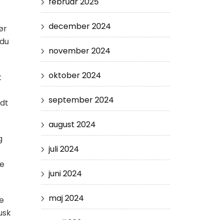
februar 2025
december 2024
ør
 du
november 2024
oktober 2024
t
september 2024
ndt
august 2024
g
juli 2024
r
re
juni 2024
maj 2024
de
usk