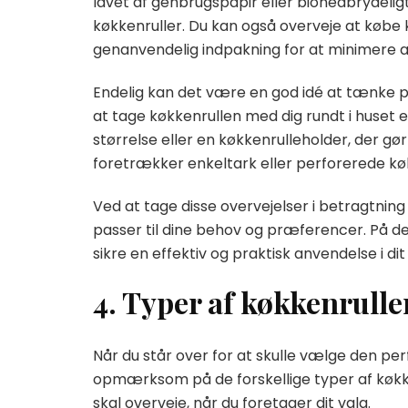
lavet af genbrugspapir eller bionedbrydeligt 
køkkenruller. Du kan også overveje at købe
genanvendelig indpakning for at minimere
Endelig kan det være en god idé at tænke på
at tage køkkenrullen med dig rundt i huset 
størrelse eller en køkkenrulleholder, der g
foretrækker enkeltark eller perforerede kø
Ved at tage disse overvejelser i betragtning
passer til dine behov og præferencer. På d
sikre en effektiv og praktisk anvendelse i dit
4. Typer af køkkenrull
Når du står over for at skulle vælge den perf
opmærksom på de forskellige typer af køkken
skal overveje, når du foretager dit valg.