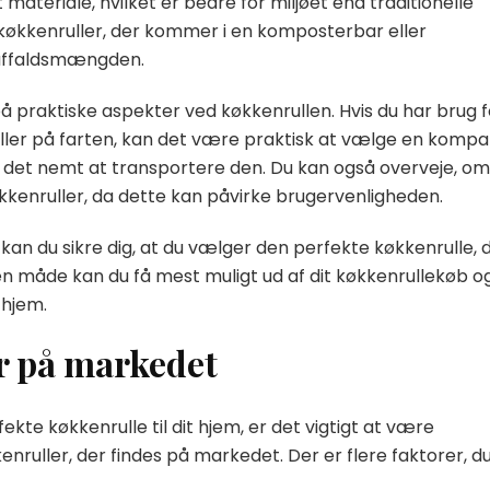
materiale, hvilket er bedre for miljøet end traditionelle
 køkkenruller, der kommer i en komposterbar eller
 affaldsmængden.
 praktiske aspekter ved køkkenrullen. Hvis du har brug f
eller på farten, kan det være praktisk at vælge en kompa
ør det nemt at transportere den. Du kan også overveje, om
kkenruller, da dette kan påvirke brugervenligheden.
 kan du sikre dig, at du vælger den perfekte køkkenrulle, 
en måde kan du få mest muligt ud af dit køkkenrullekøb o
 hjem.
er på markedet
ekte køkkenrulle til dit hjem, er det vigtigt at være
ruller, der findes på markedet. Der er flere faktorer, d