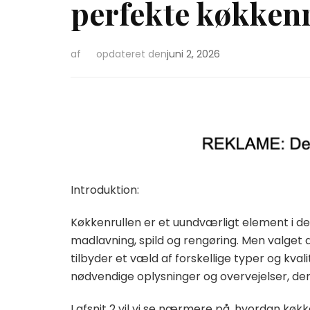
perfekte køkkenru
af
opdateret den
juni 2, 2026
Introduktion:
Køkkenrullen er et uundværligt element i de 
madlavning, spild og rengøring. Men valget
tilbyder et væld af forskellige typer og kvalit
nødvendige oplysninger og overvejelser, der s
I afsnit 2 vil vi se nærmere på, hvordan køkk