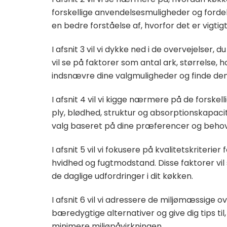
forskellige anvendelsesmuligheder og fordel
en bedre forståelse af, hvorfor det er vigtigt
I afsnit 3 vil vi dykke ned i de overvejelser, d
vil se på faktorer som antal ark, størrelse, 
indsnævre dine valgmuligheder og finde den 
I afsnit 4 vil vi kigge nærmere på de forskell
ply, blødhed, struktur og absorptionskapacit
valg baseret på dine præferencer og behov
I afsnit 5 vil vi fokusere på kvalitetskriterier 
hvidhed og fugtmodstand. Disse faktorer vil si
de daglige udfordringer i dit køkken.
I afsnit 6 vil vi adressere de miljømæssige ov
bæredygtige alternativer og give dig tips ti
minimere miljøpåvirkningen.