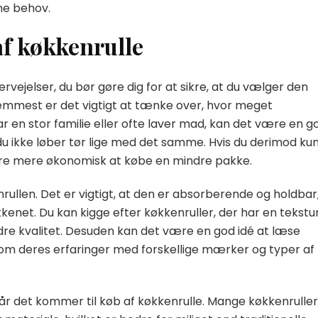
ine behov.
 af køkkenrulle
ervejelser, du bør gøre dig for at sikre, at du vælger den
fremmest er det vigtigt at tænke over, hvor meget
ar en stor familie eller ofte laver mad, kan det være en g
u ikke løber tør lige med det samme. Hvis du derimod ku
være mere økonomisk at købe en mindre pakke.
rullen. Det er vigtigt, at den er absorberende og holdbar
kkenet. Du kan kigge efter køkkenruller, der har en tekstu
edre kvalitet. Desuden kan det være en god idé at læse
 om deres erfaringer med forskellige mærker og typer af
når det kommer til køb af køkkenrulle. Mange køkkenruller