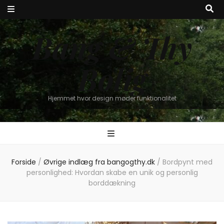
Bang & Thy
Bolig
Hjemmet hvor design møder funktionalitet
Forside
/
Øvrige indlæg fra bangogthy.dk
/
Bordpynt med
personlighed: Hvordan skabe en unik og personlig
borddækning