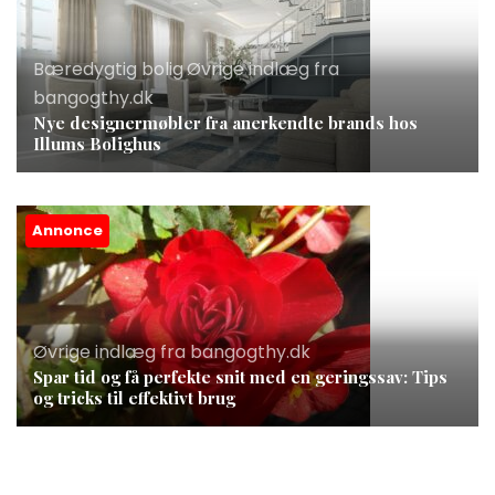
Bæredygtig bolig
,
Øvrige indlæg fra
bangogthy.dk
Nye designermøbler fra anerkendte brands hos
Illums Bolighus
Annonce
Øvrige indlæg fra bangogthy.dk
Spar tid og få perfekte snit med en geringssav: Tips
og tricks til effektivt brug