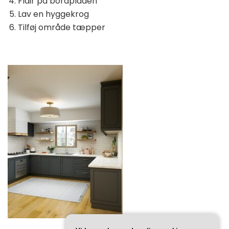
Flair på bordpladen
Lav en hyggekrog
Tilføj område tæpper