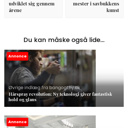
udviklet sig gennem
mester i savbukkens
årene
kunst
Du kan måske også lide...
Annonce
Øvrige indlæg fra bangogthy.dk
Hårspray revolution: Ny teknologi giver fantastisk
hold og glans
Annonce