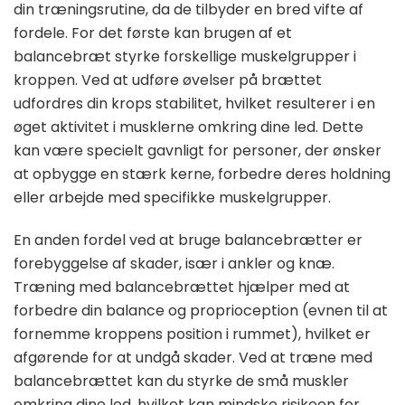
din træningsrutine, da de tilbyder en bred vifte af
fordele. For det første kan brugen af et
balancebræt styrke forskellige muskelgrupper i
kroppen. Ved at udføre øvelser på brættet
udfordres din krops stabilitet, hvilket resulterer i en
øget aktivitet i musklerne omkring dine led. Dette
kan være specielt gavnligt for personer, der ønsker
at opbygge en stærk kerne, forbedre deres holdning
eller arbejde med specifikke muskelgrupper.
En anden fordel ved at bruge balancebrætter er
forebyggelse af skader, især i ankler og knæ.
Træning med balancebrættet hjælper med at
forbedre din balance og proprioception (evnen til at
fornemme kroppens position i rummet), hvilket er
afgørende for at undgå skader. Ved at træne med
balancebrættet kan du styrke de små muskler
omkring dine led, hvilket kan mindske risikoen for