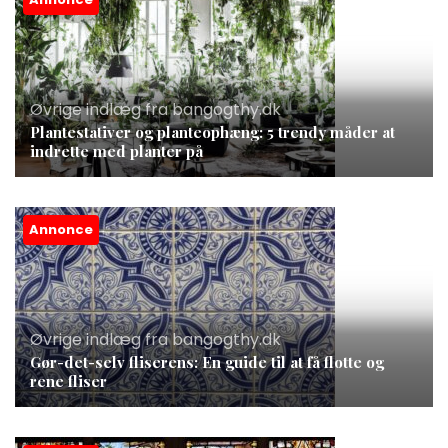
Øvrige indlæg fra bangogthy.dk
Plantestativer og planteophæng: 5 trendy måder at
indrette med planter på
Annonce
Øvrige indlæg fra bangogthy.dk
Gør-det-selv fliserens: En guide til at få flotte og
rene fliser