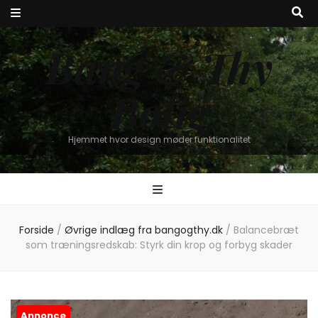
Bang & Thy
Bolig
Hjemmet hvor design møder funktionalitet
Forside
/
Øvrige indlæg fra bangogthy.dk
/
Balancebræt
som træningsredskab: Styrk din krop og forbyg skader
Annonce